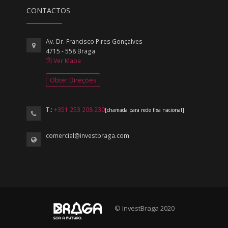
CONTACTOS
Av. Dr. Francisco Pires Gonçalves
4715 - 558 Braga
Ver Mapa
Obter Direções
T.:
+351 253 208 230
[chamada para rede fixa nacional]
comercial@investbraga.com
© InvestBraga 2020