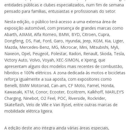
entidades públicas e clubes especializados, num fim de semana
pensado para famílias, entusiastas e profissionais do setor.
Nesta edição, o público terá acesso a uma extensa área de
exposição automóvel, com presença de grandes marcas como
Abarth, AIXAM, Alfa Romeo, BMW, BYD, Citroen, Cupra,
Dongfeng, DS, Fiat, Ford, Garo, Hyundai, Jeep, KGM, Kia, Ligier,
Mazda, Mercedes-Benz, MG, Microcar, Mini, Mitsubishi, Myli,
Naxeon, Opel, Peugeot, Polestar, Radon, Renault, Skoda, Tesla,
Victory Auto, Volvo, Voyah, XEC-SIMON, e Xpeng, que
apresentam alguns dos modelos mais recentes de combustão,
híbridos e 100% elétricos. A zona dedicada às motos e bicicletas
reforça igualmente a sua aposta, com expositores como
Benelli, BMW Motorrad, Can-am, CF Moto, Famel, Honda,
Kawasaki, KTM, Conor, Ecooter, EcoXtrem, Kalkhoff, MARLEY’S
Charging, Ninebot, O2 Feel, POC, Riverside, Rockrider,
Skateflash, Velo de Ville e Van Rysel, entre outras marcas de
mobilidade elétrica ligeira.
A edição deste ano integra ainda várias áreas especiais,