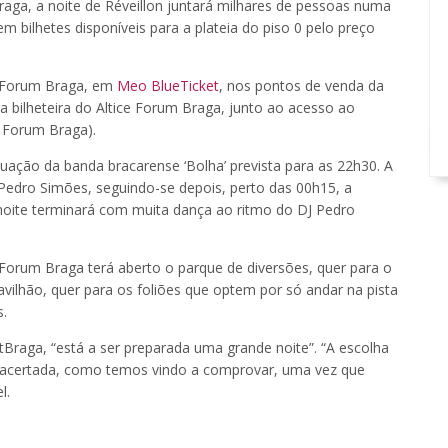
aga, a noite de Réveillon juntará milhares de pessoas numa
m bilhetes disponíveis para a plateia do piso 0 pelo preço
ce Forum Braga, em
Meo BlueTicket
, nos pontos de venda da
a bilheteira do Altice Forum Braga, junto ao acesso ao
 Forum Braga).
uação da banda bracarense ‘Bolha’ prevista para as 22h30. A
Pedro Simões, seguindo-se depois, perto das 00h15, a
 noite terminará com muita dança ao ritmo do DJ Pedro
Forum Braga terá aberto o parque de diversões, quer para o
pavilhão, quer para os foliões que optem por só andar na pista
s.
stBraga, “está a ser preparada uma grande noite”. “A escolha
is acertada, como temos vindo a comprovar, uma vez que
l.