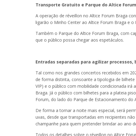
Transporte Gratuito e Parque do Altice Forum
A operação de réveillon no Altice Forum Braga con
ligarão o Minho Center ao Altice Forum Braga e o 
Também o Parque do Altice Forum Braga, com capac
que o público possa chegar aos espetáculos.
Entradas separadas para agilizar processos, b
Tal como nos grandes concertos recebidos em 202
de forma distinta, consoante a tipologia de bilhete
VIP) e o público com mobilidade condicionada irá a
Braga. Já o público com bilhetes para a plateia pi
Forum, do lado do Parque de Estacionamento do A
De forma a tornar a noite mais especial, será permi
uvas, desde que transportadas em recipientes não 
champanhe para quem pretender brindar ao ano d
Todos os detalhes sobre o réveillon no Altice Fo