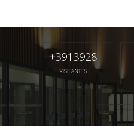
+
3913928
VISITANTES