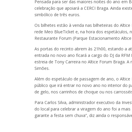
Pensada para ser das maiores noites do ano em Br
celebração que apoiará a CERCI Braga. Ainda existe
simbólico de três euros.
Os bilhetes estão à venda nas bilheteiras do Alti
rede Meo BlueTicket e, na hora dos espetáculos, n
Restaurante Forum (Parque Estacionamento Altice
As portas do recinto abrem às 21h00, estando a at
entrada no novo ano ficará a cargo do DJ da RFM 
estreia de Tony Carreira no Altice Forum Braga. A
Simões.
Além do espetáculo de passagem de ano, o Altice 
público que irá entrar no novo ano no interior do 
de gelo, nos carrinhos de choque ou nos carrosséi
Para Carlos Silva, administrador executivo da Inve
do local para celebrar a viragem do ano foi a ma
garante a festa sem chuva”, diz ainda o responsáve