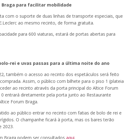
 Braga para facilitar mobilidade
ta com o suporte de duas linhas de transporte especiais, que
E.Leclerc ao mesmo recinto, de forma gratuita.
idade para 600 viaturas, estará de portas abertas para
olo-rei e uvas passas para a última noite do ano
2, também o acesso ao recinto dos espetáculos será feito
 comprada. Assim, o público com bilhete para o piso 1 (plateia
ceder ao recinto através da porta principal do Altice Forum
so 0 entrará diretamente pela porta junto ao Restaurante
ltice Forum Braga.
tido ao público entrar no recinto com fatias de bolo de rei e
rígidos. O champanhe ficará à porta, mas os bares terão
e 2023.
rum Braga podem ser consultados
aqui
.