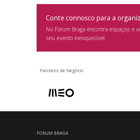
Conte connosco para a organi
No Forum Braga encontra espaços e um
seu evento inesquecível.
Parceiros de Negócio
FORUM BRAGA