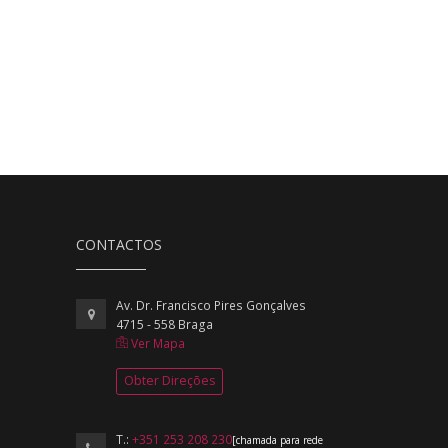
CONTACTOS
Av. Dr. Francisco Pires Gonçalves
4715 - 558 Braga
Ver Mapa
Obter Direções
T.:
+351 253 208 230
[chamada para rede