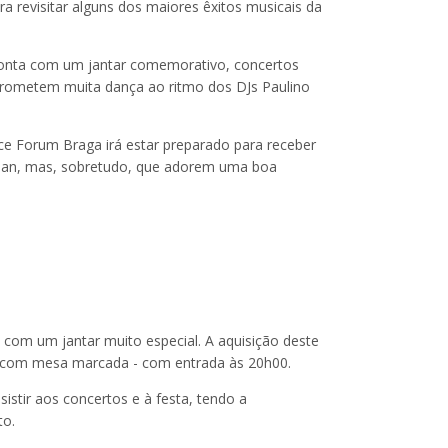
a revisitar alguns dos maiores êxitos musicais da
 conta com um jantar comemorativo, concertos
prometem muita dança ao ritmo dos DJs Paulino
ce Forum Braga irá estar preparado para receber
acman, mas, sobretudo, que adorem uma boa
 com um jantar muito especial. A aquisição deste
da com mesa marcada - com entrada às 20h00.
istir aos concertos e à festa, tendo a
to.