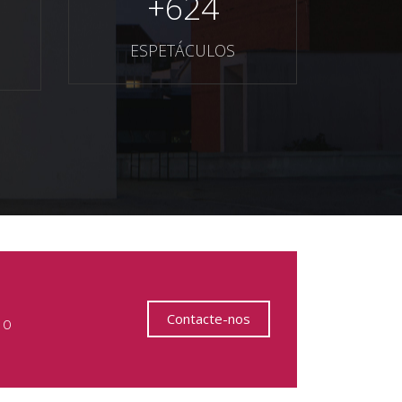
+
624
ESPETÁCULOS
Contacte-nos
 o