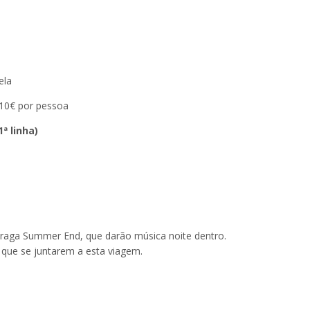
ela
 10€ por pessoa
ª linha)
raga Summer End, que darão música noite dentro.
s que se juntarem a esta viagem.