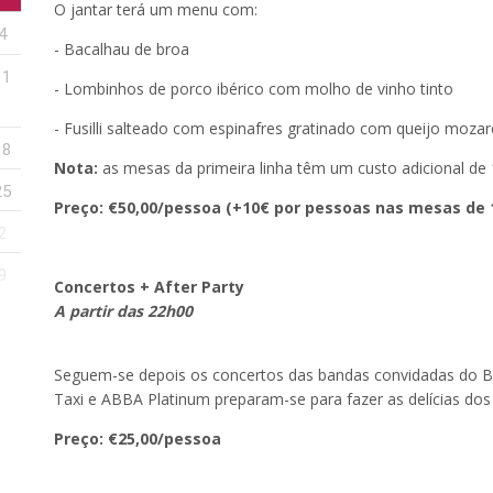
O jantar terá um menu com:
4
- Bacalhau de broa
11
- Lombinhos de porco ibérico com molho de vinho tinto
- Fusilli salteado com espinafres gratinado com queijo mozar
18
Nota:
as mesas da primeira linha têm um custo adicional de
25
Preço: €50,00/pessoa (+10€ por pessoas nas mesas de 1
2
9
Concertos + After Party
A partir das 22h00
Seguem-se depois os concertos das bandas convidadas do B
Taxi e ABBA Platinum preparam-se para fazer as delícias do
Preço: €25,00/pessoa