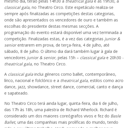
mesmo dia, terão pelas 14h30 a
theatrical gala
e às 19h30, a
classical gala
, no Theatro Circo. Este espetáculo realiza-se
sempre após finalizadas as competições destas categorias,
onde são apresentados os vencedores de ouro e também as
escolhas do presidente destas mesmas secções. A
programação do evento estará disponível uma vez terminada a
competição. Finalizadas estas, é a vez das categorias
junior &
senior
entrarem em prova, de terça-feira, 4 de julho, até
sábado, 8 de julho. O último dia dará também lugar à gala de
vencedores
junior & senior,
pelas 15h –
classical gala
e 20h30 -
theatrical gala
, no Theatro Circo.
A
classical gala
inclui géneros como ballet, contemporâneo,
lírico, nacional e folclórico e a
theatrical gala
, estilos como acro
dance, jazz, showdance, street dance, comercial, canto e dança
e sapateado.
No Theatro Circo terá ainda lugar, quinta-feira, dia 6 de julho,
das 17h às 18h, uma palestra de Richard Wherlock. Richard é
considerado um dos maiores coreógrafos vivos e fez do
Basle
Ballet,
uma das companhias mais prolíficas do mundo, tendo