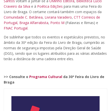
Santos
voltam a juntar-se à
UMinho Editora
,
Biblioteca Lúcio
Craveiro da Silva
e à
Poética Edições
para mais uma Feira do
Livro de Braga. O certame contará também com espaços da
Comunidade C. Betânea
,
Livraria Varadero
,
CTT Correios de
Portugal,
Braga Alfarrabista
,
Ponto M
(Palavras e Rimas) e
FNAC Portugal
.
De sublinhar que todos os eventos e espetáculos previstos, no
âmbito da 30ª edição da Feira do Livro de Braga, cumprirão as
normas de segurança impostas pela Direção Geral de Saúde
(DGS), sendo que os lugares atribuídos para as várias atividades
terão a distância de uma cadeira entre eles.
>> Consulte o
Programa Cultural
da 30ª Feira do Livro de
Braga