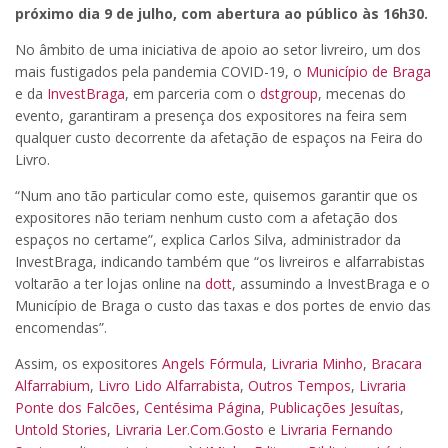
próximo dia 9 de julho, com abertura ao público às 16h30.
No âmbito de uma iniciativa de apoio ao setor livreiro, um dos
mais fustigados pela pandemia COVID-19, o
Município de Braga
e da
InvestBraga
, em parceria com o
dstgroup
, mecenas do
evento, garantiram a presença dos expositores na feira sem
qualquer custo decorrente da afetação de espaços na Feira do
Livro.
“Num ano tão particular como este, quisemos garantir que os
expositores não teriam nenhum custo com a afetação dos
espaços no certame”, explica Carlos Silva, administrador da
InvestBraga, indicando também que “os livreiros e alfarrabistas
voltarão a ter lojas online na
dott
, assumindo a InvestBraga e o
Município de Braga o custo das taxas e dos portes de envio das
encomendas”.
Assim, os expositores
Angels Fórmula
,
Livraria Minho
,
Bracara
Alfarrabium
,
Livro Lido Alfarrabista
,
Outros Tempos
,
Livraria
Ponte dos Falcões
,
Centésima Página
,
Publicações Jesuítas
,
Untold Stories
,
Livraria Ler.Com.Gosto
e
Livraria Fernando