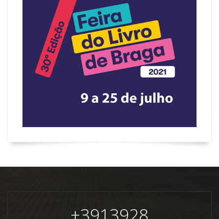
+
3913928