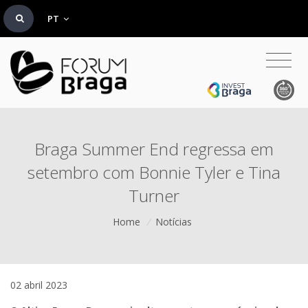
PT
Braga Summer End regressa em
setembro com Bonnie Tyler e Tina
Turner
Home
/
Notícias
02 abril 2023