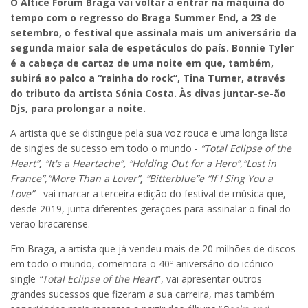
O Altice Forum Braga vai voltar a entrar na máquina do
tempo com o regresso do Braga Summer End, a 23 de
setembro, o festival que assinala mais um aniversário da
segunda maior sala de espetáculos do país. Bonnie Tyler
é a cabeça de cartaz de uma noite em que, também,
subirá ao palco a “rainha do rock”, Tina Turner, através
do tributo da artista Sónia Costa. Às divas juntar-se-ão
Djs, para prolongar a noite.
A artista que se distingue pela sua voz rouca e uma longa lista
de singles de sucesso em todo o mundo -
“Total Eclipse of the
Heart”
,
“It's a Heartache”
,
“Holding Out for a Hero”,“Lost in
France”,“More Than a Lover”
,
“Bitterblue”e “If I Sing You a
Love”
- vai marcar a terceira edição do festival de música que,
desde 2019, junta diferentes gerações para assinalar o final do
verão bracarense.
Em Braga, a artista que já vendeu mais de 20 milhões de discos
em todo o mundo, comemora o 40º aniversário do icónico
single
“Total Eclipse of the Heart
”, vai apresentar outros
grandes sucessos que fizeram a sua carreira, mas também