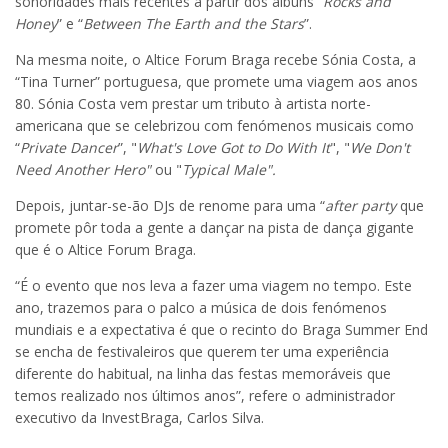
sonoridades mais recentes a partir dos álbuns “
Rocks and
Honey
” e “
Between The Earth and the Stars
”.
Na mesma noite, o Altice Forum Braga recebe Sónia Costa, a
“Tina Turner” portuguesa, que promete uma viagem aos anos
80. Sónia Costa vem prestar um tributo à artista norte-
americana que se celebrizou com fenómenos musicais como
“
Private Dancer
”, "
What's Love Got to Do With It
", "
We Don't
Need Another Hero"
ou "
Typical Male".
Depois, juntar-se-ão DJs de renome para uma “
after party
que
promete pôr toda a gente a dançar na pista de dança gigante
que é o Altice Forum Braga.
“É o evento que nos leva a fazer uma viagem no tempo. Este
ano, trazemos para o palco a música de dois fenómenos
mundiais e a expectativa é que o recinto do Braga Summer End
se encha de festivaleiros que querem ter uma experiência
diferente do habitual, na linha das festas memoráveis que
temos realizado nos últimos anos”, refere o administrador
executivo da InvestBraga, Carlos Silva.