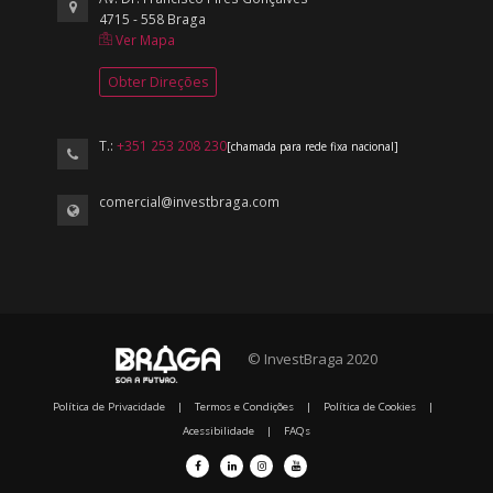
4715 - 558 Braga
Ver Mapa
Obter Direções
T.:
+351 253 208 230
[chamada para rede fixa nacional]
comercial@investbraga.com
© InvestBraga 2020
Política de Privacidade
|
Termos e Condições
|
Política de Cookies
|
Acessibilidade
|
FAQs