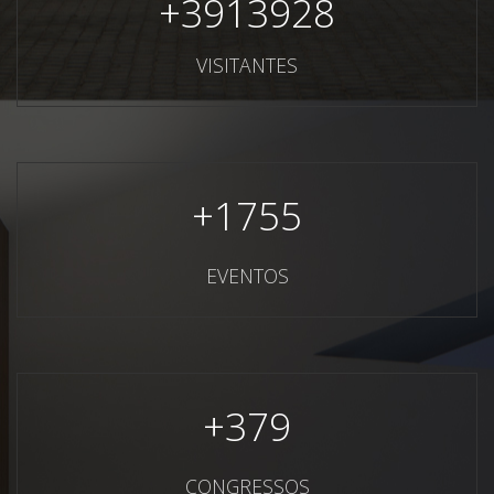
+
3913928
VISITANTES
+
1755
EVENTOS
+
379
CONGRESSOS