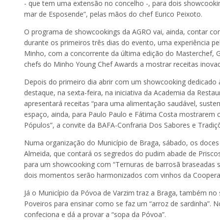
- que tem uma extensão no concelho -, para dois showcookin
mar de Esposende”, pelas mãos do chef Eurico Peixoto.
O programa de showcookings da AGRO vai, ainda, contar com
durante os primeiros três dias do evento, uma experiência p
Minho, com a concorrente da última edição do Masterchef, G
chefs do Minho Young Chef Awards a mostrar receitas inovad
Depois do primeiro dia abrir com um showcooking dedicado à
destaque, na sexta-feira, na iniciativa da Academia da Rest
apresentará receitas “para uma alimentação saudável, suste
espaço, ainda, para Paulo Paulo e Fátima Costa mostrarem 
Pópulos”, a convite da BAFA-Confraria Dos Sabores e Tradi
Numa organização do Município de Braga, sábado, os doces 
Almeida, que contará os segredos do pudim abade de Prisco
para um showcooking com “Ternuras de barrosã braseadas sob
dois momentos serão harmonizados com vinhos da Cooperati
Já o Município da Póvoa de Varzim traz a Braga, também no s
Poveiros para ensinar como se faz um “arroz de sardinha”. No
confeciona e dá a provar a “sopa da Póvoa”.