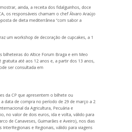
ostrar, ainda, a receita dos fidalguinhos, doce
A, os responsáveis chamam o chef Álvaro Araújo
oposta de dieta mediterrânea “com sabor a
 traz um workshop de decoração de cupcakes, a 1
as bilheteiras do Altice Forum Braga e em Meo
é gratuita até aos 12 anos e, a partir dos 13 anos,
pode ser consultada em
ntes da CP que apresentem o bilhete ou
m a data de compra no período de 29 de março a 2
Internacional da Agricultura, Pecuária e
, no valor de dois euros, ida e volta, válido para
rco de Canaveses, Guimarães e Aveiro), nos dias
InterRegionais e Regionais, válido para viagens