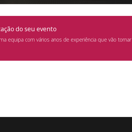
zação do seu evento
a equipa com vários anos de experiência que vão tornar