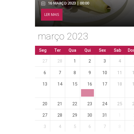
16 MARÇO 2023 | 00:00
LER MAIS
março 2023
Seg
Ter
Qua
Qui
Sex
Sab
Do
27
28
1
2
3
4
6
7
8
9
10
11
13
14
15
16
17
18
20
21
22
23
24
25
27
28
29
30
31
1
3
4
5
6
7
8