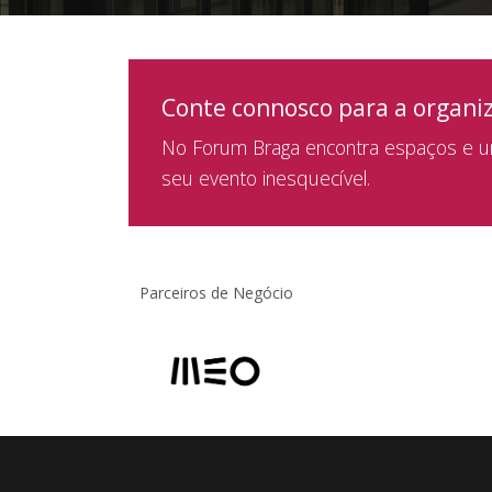
Conte connosco para a organi
No Forum Braga encontra espaços e um
seu evento inesquecível.
Parceiros de Negócio