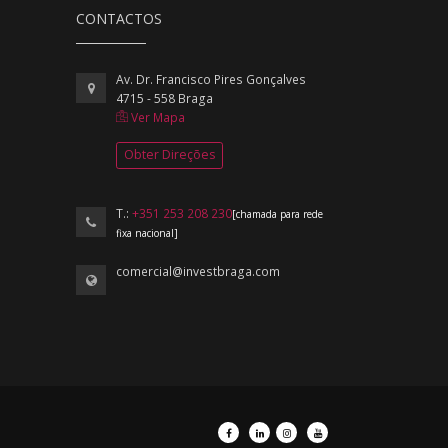
CONTACTOS
Av. Dr. Francisco Pires Gonçalves
4715 - 558 Braga
Ver Mapa
Obter Direções
T.:
+351 253 208 230
[chamada para rede
fixa nacional]
comercial@investbraga.com