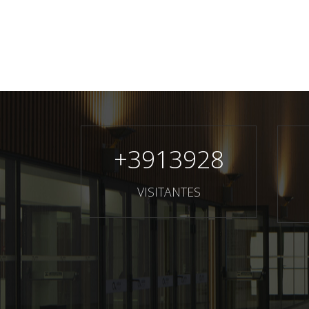
+
3913928
VISITANTES