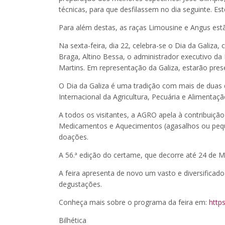
técnicas, para que desfilassem no dia seguinte. Est
Para além destas, as raças Limousine e Angus estã
Na sexta-feira, dia 22, celebra-se o Dia da Galiza
Braga, Altino Bessa, o administrador executivo da 
Martins. Em representação da Galiza, estarão presen
O Dia da Galiza é uma tradição com mais de duas d
Internacional da Agricultura, Pecuária e Alimentaç
A todos os visitantes, a AGRO apela à contribuiçã
Medicamentos e Aquecimentos (agasalhos ou peque
doações.
A 56.ª edição do certame, que decorre até 24 de 
A feira apresenta de novo um vasto e diversific
degustações.
Conheça mais sobre o programa da feira em:
http
Bilhética