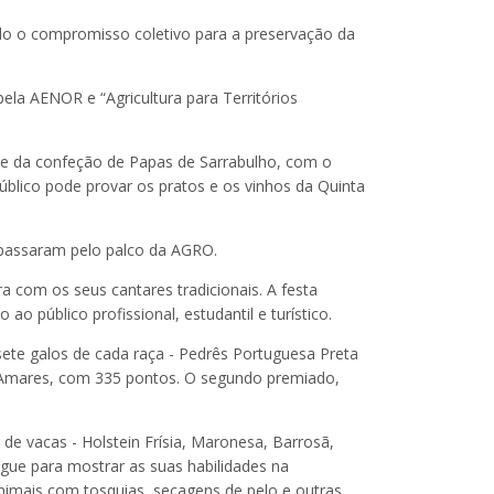
ndo o compromisso coletivo para a preservação da
la AENOR e “Agricultura para Territórios
a e da confeção de Papas de Sarrabulho, com o
úblico pode provar os pratos e os vinhos da Quinta
e passaram pelo palco da AGRO.
 com os seus cantares tradicionais. A festa
o público profissional, estudantil e turístico.
ete galos de cada raça - Pedrês Portuguesa Preta
e Amares, com 335 pontos. O segundo premiado,
de vacas - Holstein Frísia, Maronesa, Barrosã,
ngue para mostrar as suas habilidades na
nimais com tosquias, secagens de pelo e outras