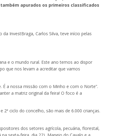
m também apurados os primeiros classificados
da InvestBraga, Carlos Silva, teve início pelas
ana e o mundo rural. Este ano temos ao dispor
mpo que nos levam a acreditar que vamos
ade. É a nossa missão com o Minho e com o Norte”.
ter a matriz original da feira! O foco é a
e 2ª ciclo do concelho, são mais de 6.000 crianças.
itores dos setores agrícola, pecuária, florestal,
na sexta-feira, dia 22), Maneio do Cavalo e a