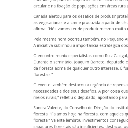
circular e na fixação de populações em áreas rurais
Canada alertou para os desafios de produzir prote
as vegetarianas e a carne produzida a partir de cé
afirma: “Nós vamos ter de produzir mesmo muito 
Pela mesma hora ocorreu também, no Pequeno Audit
A iniciativa sublinhou a importância estratégica do
O encontro reuniu especialistas como Ruiz Cacigal
Durante o seminário, Joaquim Barreto, deputado e 
da floresta acima de qualquer outro interesse. É 
florestais.”
O evento também destacou a urgência de repensar 
necessidades e dos seus desafios. A pior coisa qu
meios rurais,” refletiu o deputado, apontando par
Sandra Valente, do Conselho de Direção do Institu
floresta: “Falamos hoje na floresta, com aqueles q
floresta.” Valente lembrou investimentos consegu
sapadores florestais são insuficientes, destacou o