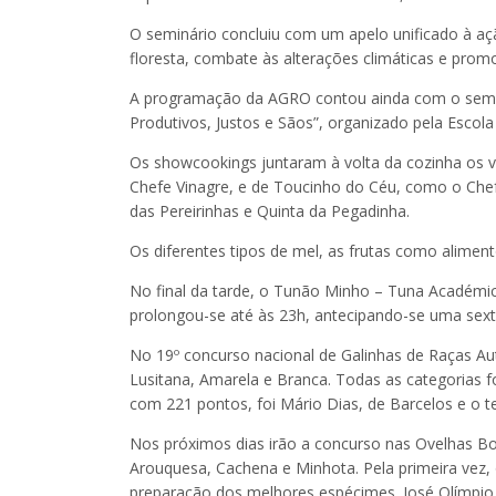
O seminário concluiu com um apelo unificado à açã
floresta, combate às alterações climáticas e promo
A programação da AGRO contou ainda com o seminár
Produtivos, Justos e Sãos”, organizado pela Escola 
Os showcookings juntaram à volta da cozinha os v
Chefe Vinagre, e de Toucinho do Céu, como o Chefe
das Pereirinhas e Quinta da Pegadinha.
Os diferentes tipos de mel, as frutas como alime
No final da tarde, o Tunão Minho – Tuna Académic
prolongou-se até às 23h, antecipando-se uma sexta-
No 19º concurso nacional de Galinhas de Raças Au
Lusitana, Amarela e Branca. Todas as categorias 
com 221 pontos, foi Mário Dias, de Barcelos e o t
Nos próximos dias irão a concurso nas Ovelhas Bor
Arouquesa, Cachena e Minhota. Pela primeira vez, 
preparação dos melhores espécimes. José Olímpio,