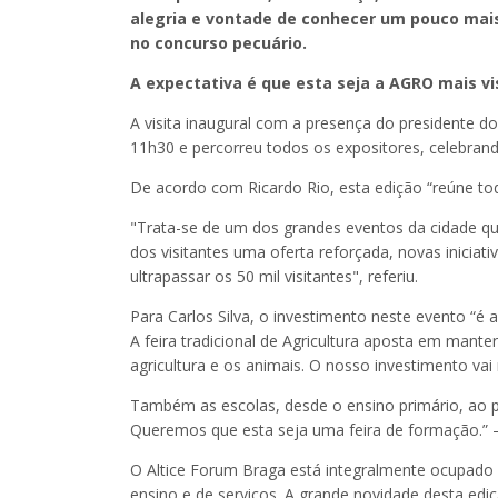
alegria e vontade de conhecer um pouco mais
no concurso pecuário.
A expectativa é que esta seja a AGRO mais v
A visita inaugural com a presença do presidente do 
11h30 e percorreu todos os expositores, celebrand
De acordo com Ricardo Rio, esta edição “reúne t
"Trata-se de um dos grandes eventos da cidade q
dos visitantes uma oferta reforçada, novas inici
ultrapassar os 50 mil visitantes", referiu.
Para Carlos Silva, o investimento neste evento “é
A feira tradicional de Agricultura aposta em mante
agricultura e os animais. O nosso investimento vai 
Também as escolas, desde o ensino primário, ao pro
Queremos que esta seja uma feira de formação.” – 
O Altice Forum Braga está integralmente ocupado c
ensino e de serviços. A grande novidade desta edi