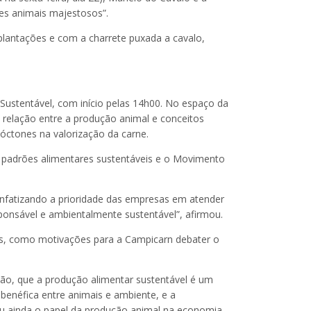
tes animais majestosos”.
lantações e com a charrete puxada a cavalo,
Sustentável, com início pelas 14h00. No espaço da
 relação entre a produção animal e conceitos
tóctones na valorização da carne.
l, padrões alimentares sustentáveis e o Movimento
enfatizando a prioridade das empresas em atender
onsável e ambientalmente sustentável”, afirmou.
cas, como motivações para a Campicarn debater o
nção, que a produção alimentar sustentável é um
 benéfica entre animais e ambiente, e a
ou ainda o papel da produção animal na economia