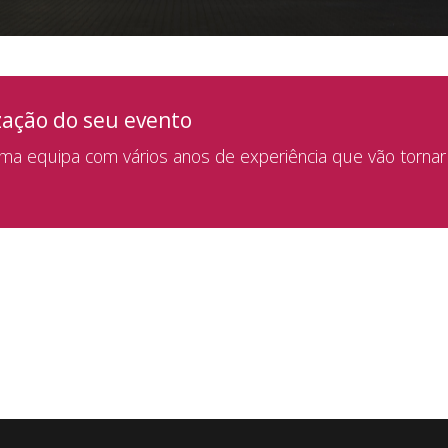
zação do seu evento
a equipa com vários anos de experiência que vão tornar