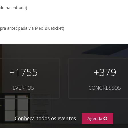
uído na entrada)
pra antecipada via Meo Blueticket)
+
1755
+
379
EVENTOS
CONGRESSOS
Conheça todos os eventos
Agenda