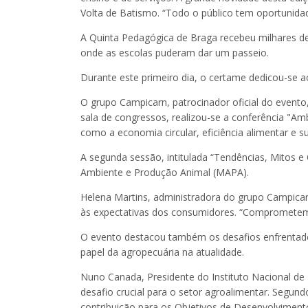
Volta de Batismo. “Todo o público tem oportunida
A Quinta Pedagógica de Braga recebeu milhares de
onde as escolas puderam dar um passeio.
Durante este primeiro dia, o certame dedicou-se ao
O grupo Campicarn, patrocinador oficial do event
sala de congressos, realizou-se a conferência "Am
como a economia circular, eficiência alimentar e 
A segunda sessão, intitulada “Tendências, Mitos e
Ambiente e Produção Animal (MAPA).
Helena Martins, administradora do grupo Campicar
às expectativas dos consumidores. “Comprometemo
O evento destacou também os desafios enfrentados
papel da agropecuária na atualidade.
Nuno Canada, Presidente do Instituto Nacional de I
desafio crucial para o setor agroalimentar. Segund
contribuição para os Objetivos de Desenvolvimen