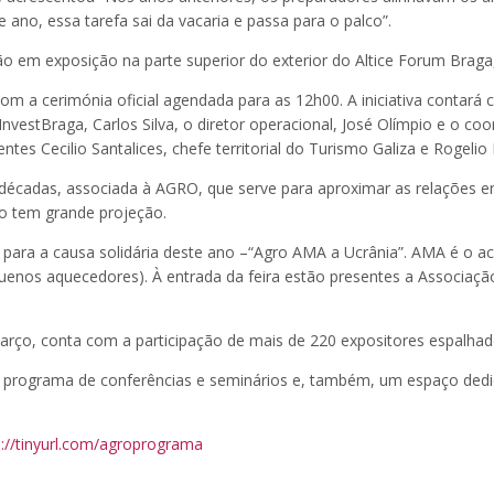
e ano, essa tarefa sai da vacaria e passa para o palco”.
o em exposição na parte superior do exterior do Altice Forum Braga,
, com a cerimónia oficial agendada para as 12h00. A iniciativa contar
InvestBraga, Carlos Silva, o diretor operacional, José Olímpio e o c
tes Cecilio Santalices, chefe territorial do Turismo Galiza e Rogelio
écadas, associada à AGRO, que serve para aproximar as relações ent
ão tem grande projeção.
o para a causa solidária deste ano –“Agro AMA a Ucrânia”. AMA é o a
nos aquecedores). À entrada da feira estão presentes a Associação
Março, conta com a participação de mais de 220 expositores espalh
ado programa de conferências e seminários e, também, um espaço de
s://tinyurl.com/agroprograma