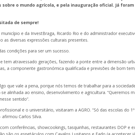
 sobre o mundo agrícola, e pela inauguração oficial. Já fora
isitada de sempre!
município e da InvestBraga, Ricardo Rio e do administrador executivo 
o as diversas expressões culturais presentes.
odas condições para ser um sucesso.
ue tem atravessado gerações, fazendo a ponte entre a dimensão urb
ativas, a componente gastronómica qualificada e previsões de bom te
 algo que vale a pena, porque nós temos de trabalhar para a socied
r-se alinhada ao ensino, desenvolvimento e agricultura. “Queremos man
nesse sentido”.
fissional e o universitário, visitaram a AGRO. “Só das escolas do 1º 
afirmou Carlos Silva.
om conferências, showcookings, tasquinhas, restaurantes DOP e expos
ção são os espetáculos com Cavalos Lusitanos e Fado (a acontecer já 