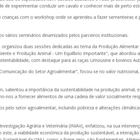
de de experimentar conduzir um cavalo e conhecer mais de perto es
 crianças com o workshop onde se aprendeu a fazer sementeiras e p
s vários seminários dinamizados pelos parceiros institucionais.
o, organizou duas sessões dedicadas ao tema da Produção Alimentar 
biente e Produção Animal - Um Equilíbrio Importante", que abordou a
sustentabilidade, com destaque para as raças Limousine e bovinos Au
 Comunicação do Setor Agroalimentar”, focou-se no valor nutriciona
n, salientou a importância da sustentabilidade na produção animal, 
-nos a fornecer alimentos de uma cadeia de valor socialmente resp
 pelo setor agroalimentar, incluindo pobreza e alterações climáti
nvestigação Agrária e Veterinária (INIAV), enfatizou, na sua interve
o este, a viabilidade económica da produção sustentável, a interação
to Sustentável da ONU, como a fome zero, são fundamentais. Afirm