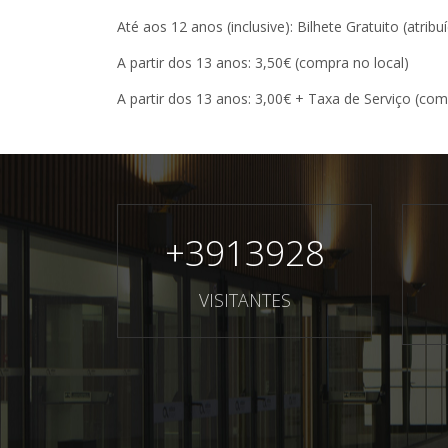
Até aos 12 anos (inclusive): Bilhete Gratuito (atrib
A partir dos 13 anos: 3,50€ (compra no local)
A partir dos 13 anos: 3,00€ + Taxa de Serviço (com
+
3913928
VISITANTES