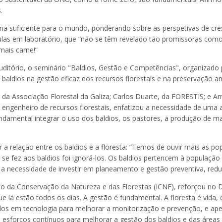
.
ína suficiente para o mundo, ponderando sobre as perspetivas de cre
lulas em laboratório, que “não se têm revelado tão promissoras como 
mais carne!”
ório, o seminário "Baldios, Gestão e Competências", organizado pe
s baldios na gestão eficaz dos recursos florestais e na preservação a
, da Associação Florestal da Galiza; Carlos Duarte, da FORESTIS; e 
engenheiro de recursos florestais, enfatizou a necessidade de uma a
fundamental integrar o uso dos baldios, os pastores, a produção de m
a relação entre os baldios e a floresta: “Temos de ouvir mais as po
e se fez aos baldios foi ignorá-los. Os baldios pertencem à populaçã
a a necessidade de investir em planeamento e gestão preventiva, red
to da Conservação da Natureza e das Florestas (ICNF), reforçou no 
ue lá estão todos os dias. A gestão é fundamental. A floresta é vida,
idos em tecnologia para melhorar a monitorização e prevenção, e ap
s esforços contínuos para melhorar a gestão dos baldios e das áreas f