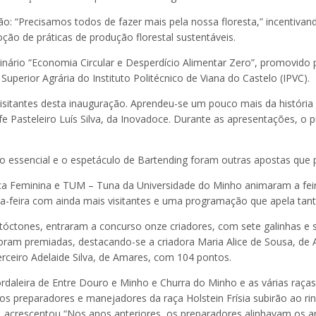
o: “Precisamos todos de fazer mais pela nossa floresta,” incentiva
ção de práticas de produção florestal sustentáveis.
io “Economia Circular e Desperdício Alimentar Zero”, promovido pe
Superior Agrária do Instituto Politécnico de Viana do Castelo (IPVC).
isitantes desta inauguração. Aprendeu-se um pouco mais da históri
 Pasteleiro Luís Silva, da Inovadoce. Durante as apresentações, o p
nto essencial e o espetáculo de Bartending foram outras apostas qu
a Feminina e TUM – Tuna da Universidade do Minho animaram a feira
feira com ainda mais visitantes e uma programação que apela tanto a
tóctones, entraram a concurso onze criadores, com sete galinhas e s
foram premiadas, destacando-se a criadora Maria Alice de Sousa, d
erceiro Adelaide Silva, de Amares, com 104 pontos.
daleira de Entre Douro e Minho e Churra do Minho e as várias raças 
os preparadores e manejadores da raça Holstein Frísia subirão ao ri
 acrescentou “Nos anos anteriores, os preparadores alinhavam os a