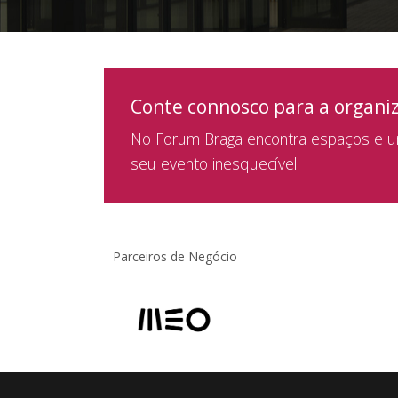
Conte connosco para a organi
No Forum Braga encontra espaços e um
seu evento inesquecível.
Parceiros de Negócio