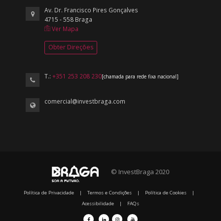
Av. Dr. Francisco Pires Gonçalves
4715 - 558 Braga
Ver Mapa
Obter Direções
T.:
+351 253 208 230
[chamada para rede fixa nacional]
comercial@investbraga.com
© InvestBraga 2020
Política de Privacidade
|
Termos e Condições
|
Política de Cookies
|
Acessibilidade
|
FAQs