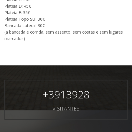
Plateia D: 45€
Plateia E: 35€
Plateia Topo Sul: 30€
Bancada Lateral: 30€
(a bancada é corrida, sem assento, sem costas e sem lugares
marcados)
+
3913928
VISITANTES