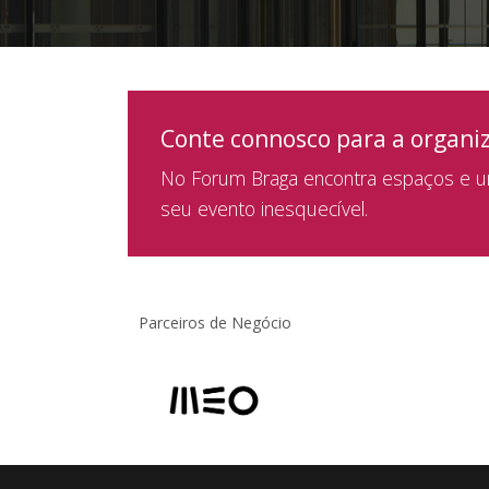
Conte connosco para a organi
No Forum Braga encontra espaços e um
seu evento inesquecível.
Parceiros de Negócio