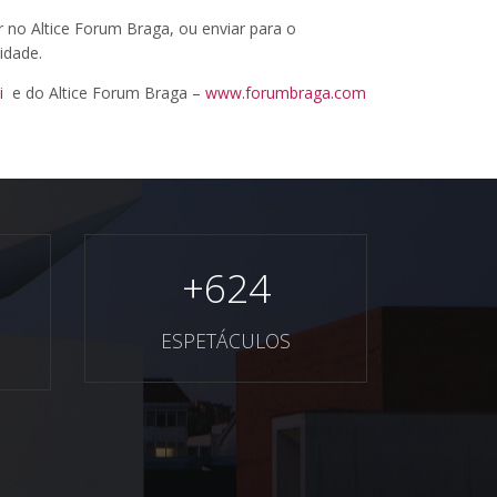
r no Altice Forum Braga, ou enviar para o
idade.
i
e do Altice Forum Braga –
www.forumbraga.com
+
624
ESPETÁCULOS