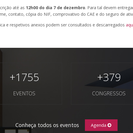
crição até as
12h00 do dia 7 de dezembro
. Para tal devem entrega
ome, contato, cópia do NIF, comprovativo do CAE e do seguro de ativ
lica e respetivos anexos podem ser consultados e descarregados
aqu
+
1755
+
379
EVENTOS
CONGRESSOS
Conheça todos os eventos
Agenda