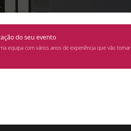
zação do seu evento
a equipa com vários anos de experiência que vão tornar