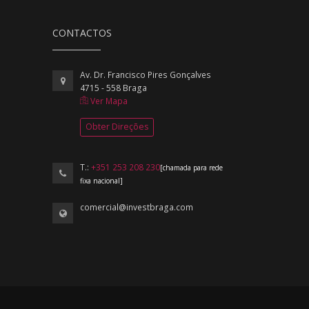
CONTACTOS
Av. Dr. Francisco Pires Gonçalves
4715 - 558 Braga
Ver Mapa
Obter Direções
T.:
+351 253 208 230
[chamada para rede
fixa nacional]
comercial@investbraga.com