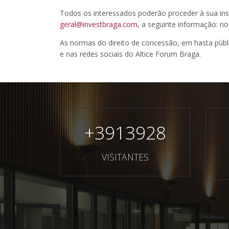
Todos os interessados poderão proceder à sua ins
geral@investbraga.com
, a seguinte informação: n
As normas do direito de concessão, em hasta púb
e nas redes sociais do Altice Forum Braga.
+
3913928
VISITANTES