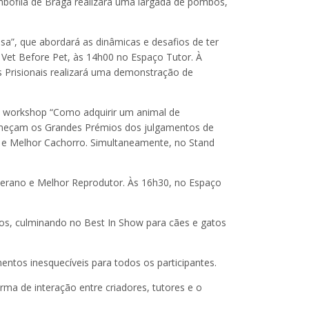
bófila de Braga realizará uma largada de pombos,
”, que abordará as dinâmicas e desafios de ter
a Vet Before Pet, às 14h00 no Espaço Tutor. À
s Prisionais realizará uma demonstração de
lo workshop “Como adquirir um animal de
começam os Grandes Prémios dos julgamentos de
e Melhor Cachorro. Simultaneamente, no Stand
terano e Melhor Reprodutor. Às 16h30, no Espaço
os, culminando no Best In Show para cães e gatos
ntos inesquecíveis para todos os participantes.
a de interação entre criadores, tutores e o