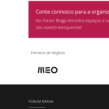
Conte connosco para a organi
No Forum Braga encontra espaços e um
seu evento inesquecível.
Parceiros de Negócio
FORUM BRAGA