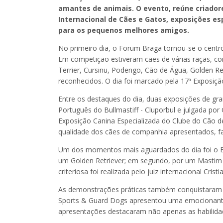
amantes de animais. O evento, reúne criador
Internacional de Cães e Gatos, exposições e
para os pequenos melhores amigos.
No primeiro dia, o Forum Braga tornou-se o centr
Em competição estiveram cães de várias raças, como
Terrier, Cursinu, Podengo, Cão de Água, Golden Re
reconhecidos. O dia foi marcado pela 17ª Exposiçã
Entre os destaques do dia, duas exposições de gr
Português do Bullmastiff - Cluporbul e julgada por
Exposição Canina Especializada do Clube do Cão de
qualidade dos cães de companhia apresentados, fas
Um dos momentos mais aguardados do dia foi o Bes
um Golden Retriever; em segundo, por um Mastim I
criteriosa foi realizada pelo juiz internacional Cri
As demonstrações práticas também conquistaram o 
Sports & Guard Dogs apresentou uma emocionante
apresentações destacaram não apenas as habilidad