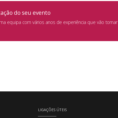
zação do seu evento
a equipa com vários anos de experiência que vão tornar
LIGAÇÕES ÚTEIS