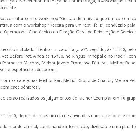
nização. No exterior, na Praça do Forum Braga, a Associação Colum
ionante.
Espaço Tutor com o workshop “Gestão de mais do que um cão em casa
ntinua com o workshop “Receita para um réptil feliz”, conduzido pel
o Operacional Cinotécnico da Direção-Geral de Reinserção e Serviço
eórico intitulado “Tenho um cão. E agora?”, seguido, às 15h00, pe
Vet Before Pet. Ainda às 15h00, no Ringue Principal e no Piso 1, 
ovem Promessa Machos, Melhor Jovem Promessa Fêmeas, Melhor Bebé 
es e espetáculo educacional.
 com as categorias Melhor Par, Melhor Grupo de Criador, Melhor Ve
 com cães séniores”.
do serão realizados os julgamentos de Melhor Exemplar em 10 grup
s 19h00, depois de mais um dia de atividades enriquecedoras e mome
a do mundo animal, combinando informação, diversão e uma plataform