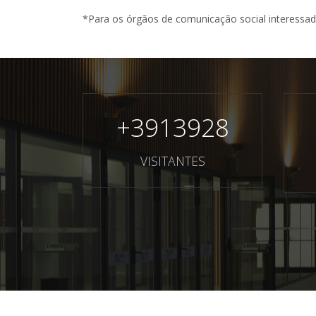
*Para os órgãos de comunicação social interessado
+
3913928
VISITANTES