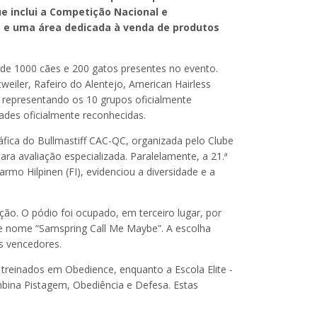
e inclui a Competição Nacional e
s e uma área dedicada à venda de produtos
 de 1000 cães e 200 gatos presentes no evento.
weiler, Rafeiro do Alentejo, American Hairless
, representando os 10 grupos oficialmente
ades oficialmente reconhecidas.
fica do Bullmastiff CAC-QC, organizada pelo Clube
ra avaliação especializada. Paralelamente, a 21.ª
mo Hilpinen (FI), evidenciou a diversidade e a
o. O pódio foi ocupado, em terceiro lugar, por
de nome “Samspring Call Me Maybe”. A escolha
os vencedores.
treinados em Obedience, enquanto a Escola Elite -
ina Pistagem, Obediência e Defesa. Estas