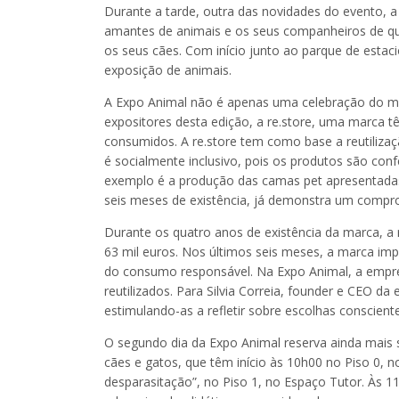
Durante a tarde, outra das novidades do evento, 
amantes de animais e os seus companheiros de qua
os seus cães. Com início junto ao parque de esta
exposição de animais.
A Expo Animal não é apenas uma celebração do mu
expositores desta edição, a re.store, uma marca tê
consumidos. A re.store tem como base a reutilizaç
é socialmente inclusivo, pois os produtos são conf
exemplo é a produção das camas pet apresentadas 
seis meses de existência, já demonstra um comp
Durante os quatro anos de existência da marca, a 
63 mil euros. Nos últimos seis meses, a marca i
do consumo responsável. Na Expo Animal, a empre
reutilizados. Para Silvia Correia, founder e CEO da
estimulando-as a refletir sobre escolhas conscien
O segundo dia da Expo Animal reserva ainda mais
cães e gatos, que têm início às 10h00 no Piso 0, n
desparasitação”, no Piso 1, no Espaço Tutor. Às 