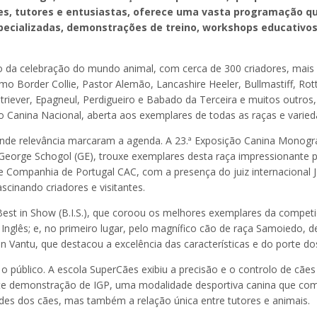
es, tutores e entusiastas, oferece uma vasta programação qu
specializadas, demonstrações de treino, workshops educativo
o da celebração do mundo animal, com cerca de 300 criadores, mais
 Border Collie, Pastor Alemão, Lancashire Heeler, Bullmastiff, Rott
triever, Epagneul, Perdigueiro e Babado da Terceira e muitos outros
o Canina Nacional, aberta aos exemplares de todas as raças e varied
ande relevância marcaram a agenda. A 23.ª Exposição Canina Monográ
 George Schogol (GE), trouxe exemplares desta raça impressionante pa
 Companhia de Portugal CAC, com a presença do juiz internacional Jar
cinando criadores e visitantes.
t in Show (B.I.S.), que coroou os melhores exemplares da competiçã
nglês; e, no primeiro lugar, pelo magnífico cão de raça Samoiedo, 
stian Vantu, que destacou a excelência das características e do porte d
público. A escola SuperCães exibiu a precisão e o controlo de cães 
 demonstração de IGP, uma modalidade desportiva canina que comb
es dos cães, mas também a relação única entre tutores e animais.