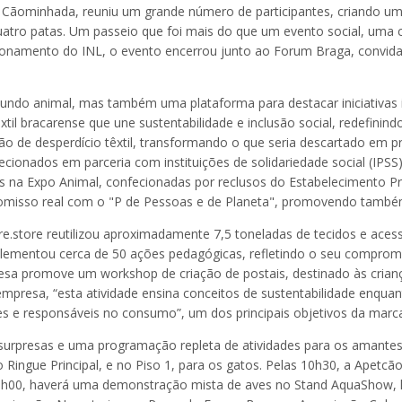
a Cãominhada, reuniu um grande número de participantes, criando um
tro patas. Um passeio que foi mais do que um evento social, uma ce
cionamento do INL, o evento encerrou junto ao Forum Braga, convidan
ndo animal, mas também uma plataforma para destacar iniciativas 
xtil bracarense que une sustentabilidade e inclusão social, redefini
ão de desperdício têxtil, transformando o que seria descartado em p
ecionados em parceria com instituições de solidariedade social (IPSS
na Expo Animal, confecionadas por reclusos do Estabelecimento Pri
romisso real com o "P de Pessoas e de Planeta", promovendo també
re.store reutilizou aproximadamente 7,5 toneladas de tecidos e aces
mplementou cerca de 50 ações pedagógicas, refletindo o seu compro
sa promove um workshop de criação de postais, destinado às crianç
 empresa, “esta atividade ensina conceitos de sustentabilidade enquan
tes e responsáveis no consumo”, um dos principais objetivos da marc
 surpresas e uma programação repleta de atividades para os amante
o Ringue Principal, e no Piso 1, para os gatos. Pelas 10h30, a Apetc
11h00, haverá uma demonstração mista de aves no Stand AquaShow, l