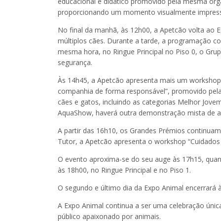
educacional e didático promovido pela mesma orga
proporcionando um momento visualmente impress
No final da manhã, às 12h00, a Apetcão volta ao 
múltiplos cães. Durante a tarde, a programação co
mesma hora, no Ringue Principal no Piso 0, o Grup
segurança.
Às 14h45, a Apetcão apresenta mais um workshop t
companhia de forma responsável”, promovido pela 
cães e gatos, incluindo as categorias Melhor J
AquaShow, haverá outra demonstração mista de av
A partir das 16h10, os Grandes Prémios continuam
Tutor, a Apetcão apresenta o workshop “Cuidados
O evento aproxima-se do seu auge às 17h15, quan
às 18h00, no Ringue Principal e no Piso 1.
O segundo e último dia da Expo Animal encerrará à
A Expo Animal continua a ser uma celebração únic
público apaixonado por animais.