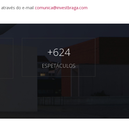
l através do e-mail
comunica@investbraga.com
+
624
ESPETÁCULOS