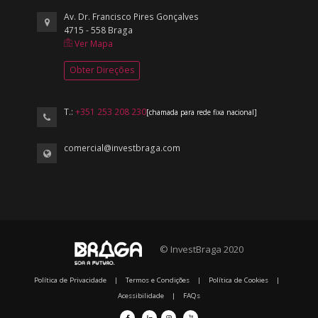
Av. Dr. Francisco Pires Gonçalves
4715 - 558 Braga
Ver Mapa
Obter Direções
T.:
+351 253 208 230
[chamada para rede fixa nacional]
comercial@investbraga.com
© InvestBraga 2020
Política de Privacidade
|
Termos e Condições
|
Política de Cookies
|
Acessibilidade
|
FAQs