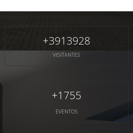
+
3913928
VISITANTES
+
1755
EVENTOS