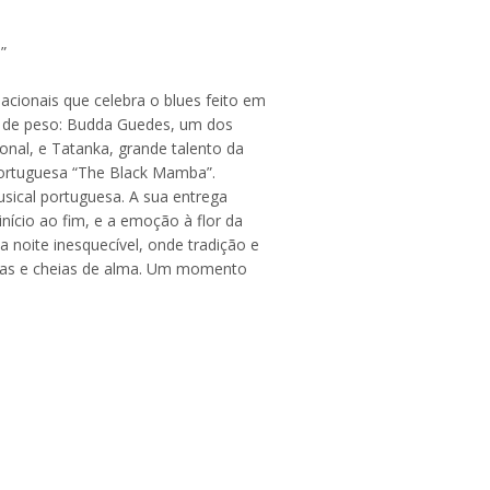
n”
cionais que celebra o blues feito em
s de peso: Budda Guedes, um dos
ional, e Tatanka, grande talento da
portuguesa “The Black Mamba”.
sical portuguesa. A sua entrega
nício ao fim, e a emoção à flor da
noite inesquecível, onde tradição e
icas e cheias de alma. Um momento