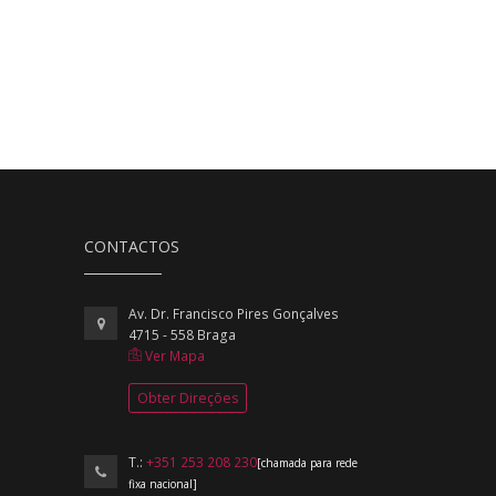
CONTACTOS
Av. Dr. Francisco Pires Gonçalves
4715 - 558 Braga
Ver Mapa
Obter Direções
T.:
+351 253 208 230
[chamada para rede
fixa nacional]