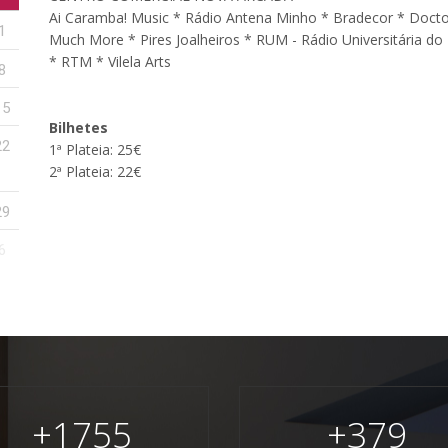
Ai Caramba! Music * Rádio Antena Minho * Bradecor * Docto
1
Much More * Pires Joalheiros * RUM - Rádio Universitária do
* RTM * Vilela Arts
8
15
Bilhetes
22
1ª Plateia: 25€
2ª Plateia: 22€
29
6
+
1755
+
379