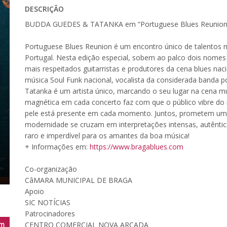
DESCRIÇÃO
BUDDA GUEDES & TATANKA em “Portuguese Blues Reunio
Portuguese Blues Reunion é um encontro único de talentos na
Portugal. Nesta edição especial, sobem ao palco dois nome
mais respeitados guitarristas e produtores da cena blues nac
música Soul Funk nacional, vocalista da considerada banda 
Tatanka é um artista único, marcando o seu lugar na cena mu
magnética em cada concerto faz com que o público vibre do i
pele está presente em cada momento. Juntos, prometem uma 
modernidade se cruzam em interpretações intensas, autênt
raro e imperdível para os amantes da boa música!
+ Informações em:
https://www.bragablues.com
Co-organização
CâMARA MUNICIPAL DE BRAGA
Apoio
SIC NOTÍCIAS
Patrocinadores
CENTRO COMERCIAL NOVA ARCADA
m