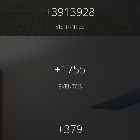
+
3913928
VISITANTES
+
1755
EVENTOS
+
379