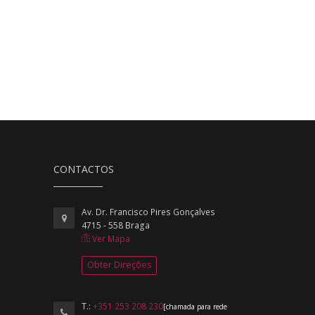
CONTACTOS
Av. Dr. Francisco Pires Gonçalves
4715 - 558 Braga
Ver Mapa
Obter Direções
T.:
+351 253 208 230
[chamada para rede