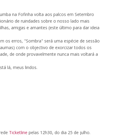
 Bumba na Fofinha volta aos palcos em Setembro
onário de ruindades sobre o nosso lado mais
has, amigas e amantes (este último para dar ideia
om os erros, "Sombra" será uma espécie de sessão
traumas) com o objectivo de exorcizar todos os
ade, de onde provavelmente nunca mais voltará a
tá lá, meus lindos.
 rede
Ticketline
pelas 12h30, do dia 25 de julho.