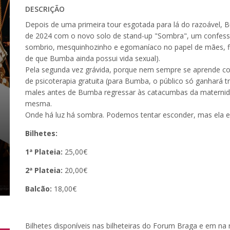
DESCRIÇÃO
Depois de uma primeira tour esgotada para lá do razoável,
de 2024 com o novo solo de stand-up "Sombra", um confessi
sombrio, mesquinhozinho e egomaníaco no papel de mães, fil
de que Bumba ainda possui vida sexual).
Pela segunda vez grávida, porque nem sempre se aprende c
de psicoterapia gratuita (para Bumba, o público só ganhará 
males antes de Bumba regressar às catacumbas da maternid
mesma.
Onde há luz há sombra. Podemos tentar esconder, mas ela es
Bilhetes:
1ª Plateia:
25,00€
2ª Plateia:
20,00€
Balcão:
18,00€
Bilhetes disponíveis nas bilheteiras do Forum Braga e em na