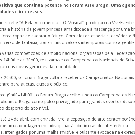
sitiva que continua patente no Forum Arte Braga. Uma age
 idades e interesses.
rio recebe “A Bela Adormecida – O Musical”, produção da ViveEventos,
recria a história da jovem princesa amaldiçoada à nascença por uma 
 força capaz de quebrar o feitiço. Com efeitos especiais, cenários e
verso de fantasia, transmitindo valores intemporais como a gentile
árias competições de âmbito nacional organizadas pela Federação 
 as 14h00 e as 20h00, realizam-se os Campeonatos Nacionais de Sub-
ção das novas gerações da modalidade.
 as 20h00, o Forum Braga volta a receber os Campeonatos Nacionais
tro para atletas, clubes e público.
arço (9h00–14h00), o Forum Braga acolhe ainda os Campeonatos Naci
nsolidando Braga como palco privilegiado para grandes eventos desp
o desporto de alto nível.
té 24 de abril, com entrada livre, a exposição de arte contemporân
opõe uma abordagem multidisciplinar às dinâmicas de interferência — 
interligados por uma malha invisível e pulsante evocada na expres