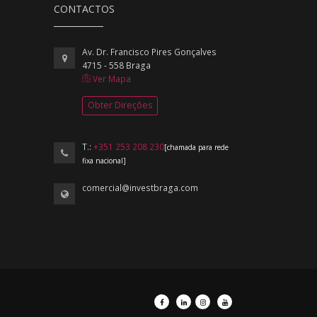
CONTACTOS
Av. Dr. Francisco Pires Gonçalves
4715 - 558 Braga
Ver Mapa
Obter Direções
T.:
+351 253 208 230
[chamada para rede
fixa nacional]
comercial@investbraga.com