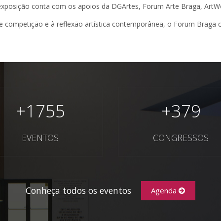
A exposição conta com os apoios da DGArtes, Forum Arte Braga, ArtWo
e competição e à reflexão artística contemporânea, o Forum Braga 
+
1755
+
379
EVENTOS
CONGRESSOS
Conheça todos os eventos
Agenda