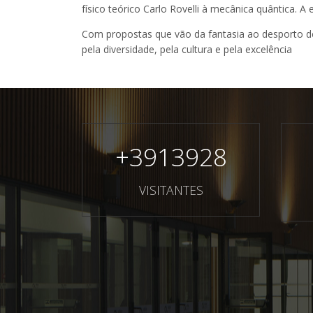
físico teórico Carlo Rovelli à mecânica quântica. 
Com propostas que vão da fantasia ao desporto d
pela diversidade, pela cultura e pela excelência
+
3913928
VISITANTES