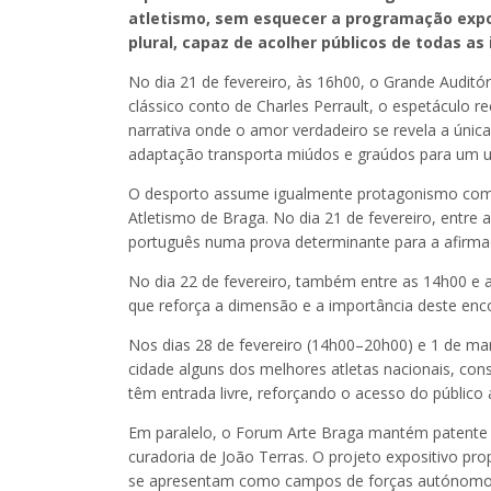
atletismo, sem esquecer a programação expo
plural, capaz de acolher públicos de todas as
No dia 21 de fevereiro, às 16h00, o Grande Auditó
clássico conto de Charles Perrault, o espetáculo 
narrativa onde o amor verdadeiro se revela a única
adaptação transporta miúdos e graúdos para um uni
O desporto assume igualmente protagonismo com v
Atletismo de Braga. No dia 21 de fevereiro, entre
português numa prova determinante para a afirma
No dia 22 de fevereiro, também entre as 14h00 e
que reforça a dimensão e a importância deste encon
Nos dias 28 de fevereiro (14h00–20h00) e 1 de m
cidade alguns dos melhores atletas nacionais, co
têm entrada livre, reforçando o acesso do público a
Em paralelo, o Forum Arte Braga mantém patente a
curadoria de João Terras. O projeto expositivo pr
se apresentam como campos de forças autónomos, 