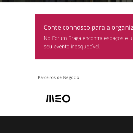
Conte connosco para a organi
No Forum Braga encontra espaços e um
seu evento inesquecível.
Parceiros de Negócio