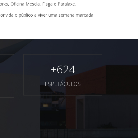
rks, Oficina Mescla, Fisga e Paralaxe.
convida o público a viver uma semana marcada
+
624
ESPETÁCULOS