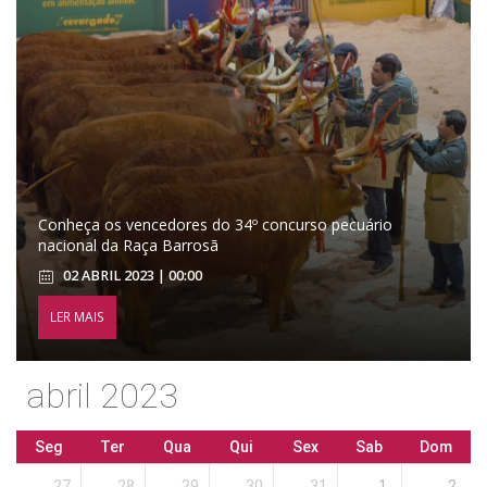
Conheça os vencedores do 34º concurso pecuário
nacional da Raça Barrosã
02 ABRIL 2023 | 00:00
LER MAIS
abril 2023
Seg
Ter
Qua
Qui
Sex
Sab
Dom
27
28
29
30
31
1
2