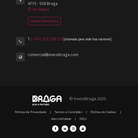
4715 - 558 Braga
Ver Mapa
Obter Direções
T.:
+351 253 208 230
[chamada para rede fixa nacional]
comercial@investbraga.com
© InvestBraga 2020
Política de Privacidade
|
Termos e Condições
|
Política de Cookies
|
Acessibilidade
|
FAQs