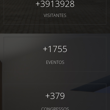
+
3913928
VISITANTES
+
1755
EVENTOS
+
379
CONGRESSOS