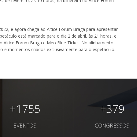
 22 de fevereiro, às 10 horas, na bilheteira do Altice Forum
2022, e agora chega ao Altice Forum Braga para apresentar
etáculo está marcado para o dia 2 de abril, às 21 horas, e
 do Altice Forum Braga e Meo Blue Ticket. No alinhamento
co e momentos criados exclusivamente para o espetáculo.
+
1755
+
379
EVENTOS
CONGRESSOS