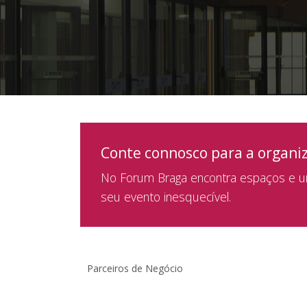
Conte connosco para a organi
No Forum Braga encontra espaços e um
seu evento inesquecível.
Parceiros de Negócio