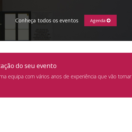
Conheça todos os eventos
Agenda
zação do seu evento
a equipa com vários anos de experiência que vão tornar