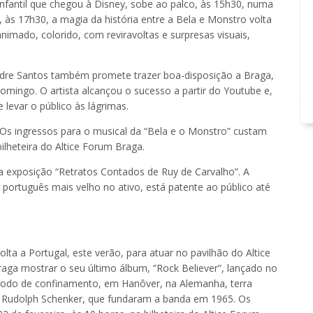
fantil que chegou à Disney, sobe ao palco, às 15h30, numa
às 17h30, a magia da história entre a Bela e Monstro volta
animado, colorido, com reviravoltas e surpresas visuais,
ndre Santos também promete trazer boa-disposição a Braga,
mingo. O artista alcançou o sucesso a partir do Youtube e,
 levar o público às lágrimas.
 Os ingressos para o musical da “Bela e o Monstro” custam
ilheteira do Altice Forum Braga.
exposição “Retratos Contados de Ruy de Carvalho”. A
 português mais velho no ativo, está patente ao público até
lta a Portugal, este verão, para atuar no pavilhão do Altice
aga mostrar o seu último álbum, “Rock Believer”, lançado no
eríodo de confinamento, em Hanôver, na Alemanha, terra
 e Rudolph Schenker, que fundaram a banda em 1965. Os