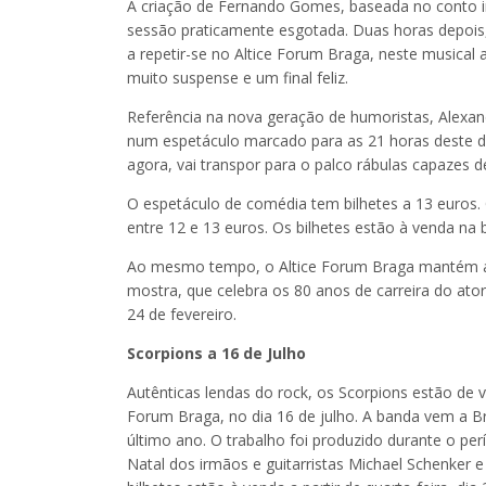
A criação de Fernando Gomes, baseada no conto in
sessão praticamente esgotada. Duas horas depois, 
a repetir-se no Altice Forum Braga, neste musical 
muito suspense e um final feliz.
Referência na nova geração de humoristas, Alexa
num espetáculo marcado para as 21 horas deste do
agora, vai transpor para o palco rábulas capazes de
O espetáculo de comédia tem bilhetes a 13 euros.
entre 12 e 13 euros. Os bilhetes estão à venda na b
Ao mesmo tempo, o Altice Forum Braga mantém a 
mostra, que celebra os 80 anos de carreira do ator
24 de fevereiro.
Scorpions a 16 de Julho
Autênticas lendas do rock, os Scorpions estão de vo
Forum Braga, no dia 16 de julho. A banda vem a Br
último ano. O trabalho foi produzido durante o p
Natal dos irmãos e guitarristas Michael Schenker