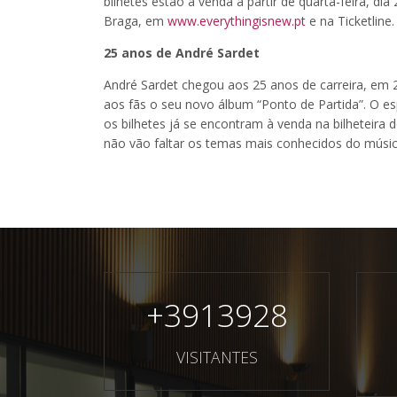
bilhetes estão à venda a partir de quarta-feira, dia
Braga, em
www.everythingisnew.pt
e na Ticketline.
25 anos de André Sardet
André Sardet chegou aos 25 anos de carreira, em 
aos fãs o seu novo álbum “Ponto de Partida”. O esp
os bilhetes já se encontram à venda na bilheteira
não vão faltar os temas mais conhecidos do músi
+
3913928
VISITANTES