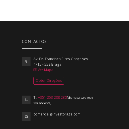
CONTACTOS
Av. Dr. Francisco Pires Gonçalves
4715 - 558 Braga
Ver Mapa
Obter Direções
T.:
+351 253 208 230
[chamada para rede
fixa nacional]
comercial@investbraga.com