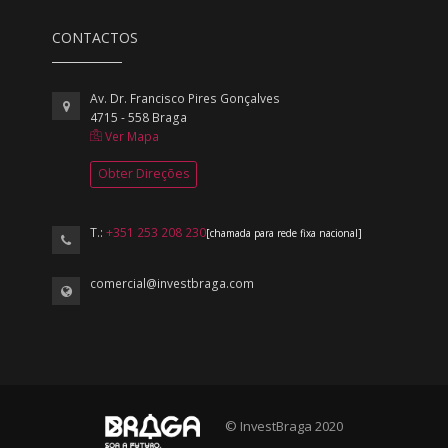
CONTACTOS
Av. Dr. Francisco Pires Gonçalves
4715 - 558 Braga
Ver Mapa
Obter Direções
T.:
+351 253 208 230
[chamada para rede fixa nacional]
comercial@investbraga.com
© InvestBraga 2020