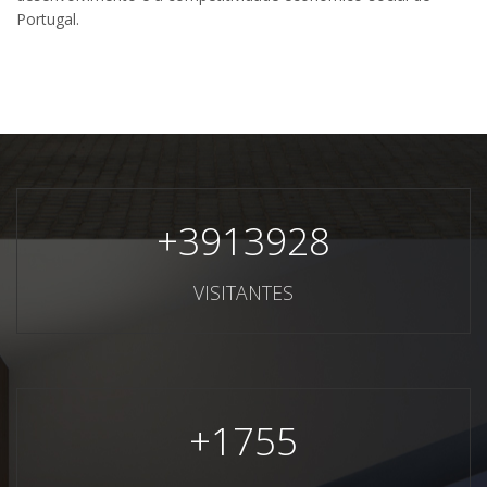
Portugal.
+
3913928
VISITANTES
+
1755