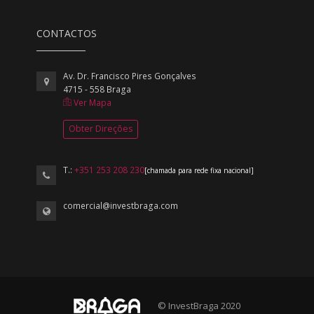
CONTACTOS
Av. Dr. Francisco Pires Gonçalves
4715 - 558 Braga
Ver Mapa
Obter Direções
T.:
+351 253 208 230
[chamada para rede fixa nacional]
comercial@investbraga.com
© InvestBraga 2020