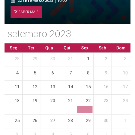
22 SETEMBRO 2023 | 10:00
SABER MAIS
setembro 2023
Seg
Ter
Qua
Qui
Sex
Sab
Dom
28
29
30
31
1
2
3
4
5
6
7
8
9
10
11
12
13
14
15
16
17
18
19
20
21
22
23
24
25
26
27
28
29
30
1
2
3
4
5
6
7
8