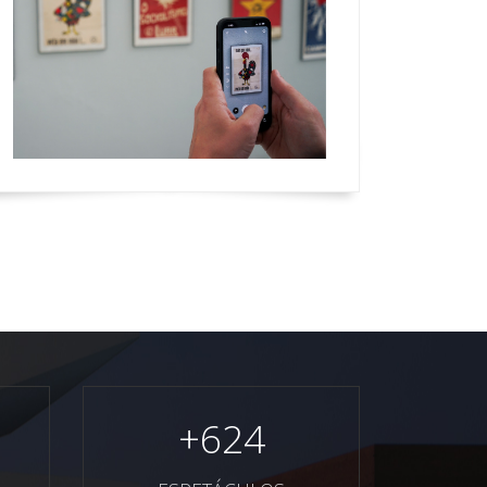
+
624