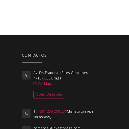
CONTACTOS
Av. Dr. Francisco Pires Gonçalves
4715 - 558 Braga
Ver Mapa
Obter Direções
T.:
+351 253 208 230
[chamada para rede
fixa nacional]
comercial@investbraga.com