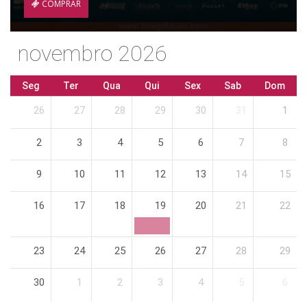
COMPRAR
novembro 2026
Seg
Ter
Qua
Qui
Sex
Sab
Dom
26
27
28
29
30
31
1
2
3
4
5
6
7
8
9
10
11
12
13
14
15
16
17
18
19
20
21
22
23
24
25
26
27
28
29
30
1
2
3
4
5
6