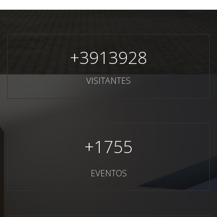
+
3913928
VISITANTES
+
1755
EVENTOS