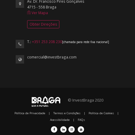
Av. Dr. Francisco Pires Gonçalves
4715 - 558 Braga
Ver Mapa
Obter Direções
T.:
+351 253 208 230
[chamada para rede fixa nacional]
comercial@investbraga.com
© InvestBraga 2020
Política de Privacidade
|
Termos e Condições
|
Política de Cookies
|
Acessibilidade
|
FAQs