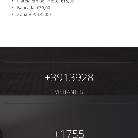
Plateia em pé 1º lote: €15,00
Bancada: €30,00
Zona VIP: €45,00
+
3913928
VISITANTES
+
1755