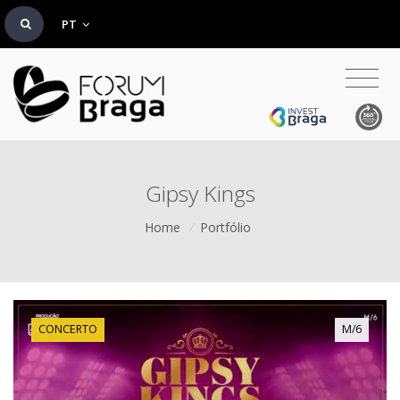
PT
Gipsy Kings
Home
/
Portfólio
CONCERTO
M/6