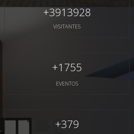
+
3913928
VISITANTES
+
1755
EVENTOS
+
379