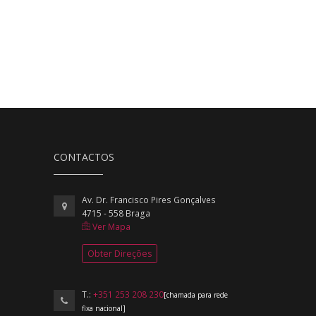
CONTACTOS
Av. Dr. Francisco Pires Gonçalves
4715 - 558 Braga
Ver Mapa
Obter Direções
T.:
+351 253 208 230
[chamada para rede
fixa nacional]