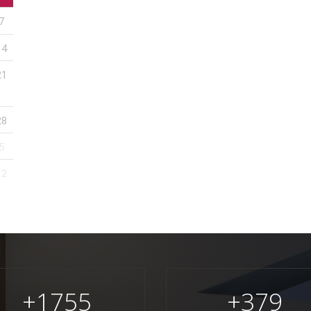
7
14
21
28
5
12
+
1755
+
379