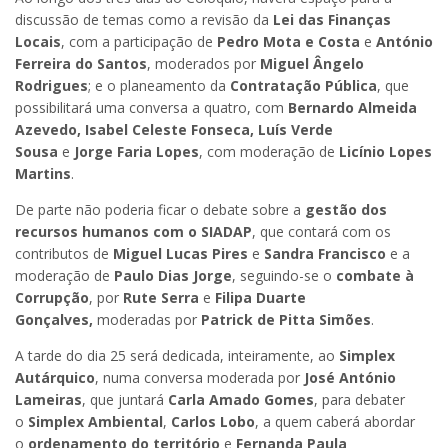
discussão de temas como a revisão da
Lei das Finanças
Locais
, com a participação de
Pedro Mota e Costa
e
António
Ferreira do Santos
, moderados por
Miguel Ângelo
Rodrigues
; e o planeamento da
Contratação Pública
, que
possibilitará uma conversa a quatro, com
Bernardo Almeida
Azevedo, Isabel Celeste Fonseca, Luís Verde
Sousa
e
Jorge Faria Lopes
, com moderação de
Licínio Lopes
Martins
.
De parte não poderia ficar o debate sobre a
gestão dos
recursos humanos com o SIADAP
, que contará com os
contributos de
Miguel Lucas Pires
e
Sandra Francisco
e a
moderação de
Paulo Dias Jorge
, seguindo-se o
combate à
Corrupção
, por
Rute Serra
e
Filipa Duarte
Gonçalves,
moderadas por
Patrick de Pitta Simões
.
A tarde do dia 25 será dedicada, inteiramente, ao
Simplex
Autárquico
, numa conversa moderada por
José António
Lameiras
, que juntará
Carla Amado Gomes
, para debater
o
Simplex Ambiental
,
Carlos Lobo
, a quem caberá abordar
o
ordenamento do território
e
Fernanda Paula