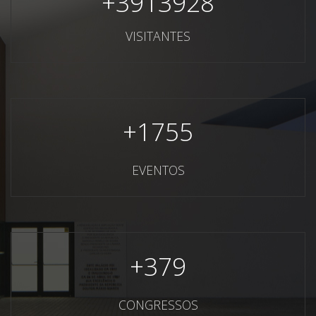
+
3913928
VISITANTES
+
1755
EVENTOS
+
379
CONGRESSOS