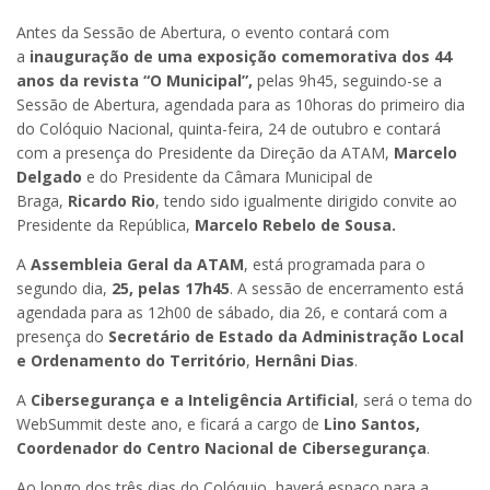
Antes da Sessão de Abertura, o evento contará com
a
inauguração de uma exposição comemorativa dos 44
anos da revista “O Municipal”,
pelas 9h45, seguindo-se a
Sessão de Abertura, agendada para as 10horas do primeiro dia
do Colóquio Nacional, quinta-feira, 24 de outubro e contará
com a presença do Presidente da Direção da ATAM,
Marcelo
Delgado
e do Presidente da Câmara Municipal de
Braga,
Ricardo Rio
, tendo sido igualmente dirigido convite ao
Presidente da República,
Marcelo Rebelo de Sousa.
A
Assembleia Geral da ATAM
, está programada para o
segundo dia,
25, pelas 17h45
. A sessão de encerramento está
agendada para as 12h00 de sábado, dia 26, e contará com a
presença do
Secretário de Estado da Administração Local
e Ordenamento do Território
,
Hernâni Dias
.
A
Cibersegurança e a Inteligência Artificial
, será o tema do
WebSummit deste ano, e ficará a cargo de
Lino Santos,
Coordenador do Centro Nacional de Cibersegurança
.
Ao longo dos três dias do Colóquio, haverá espaço para a