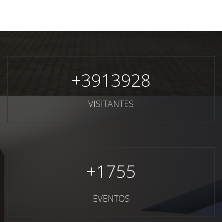
+
3913928
VISITANTES
+
1755
EVENTOS