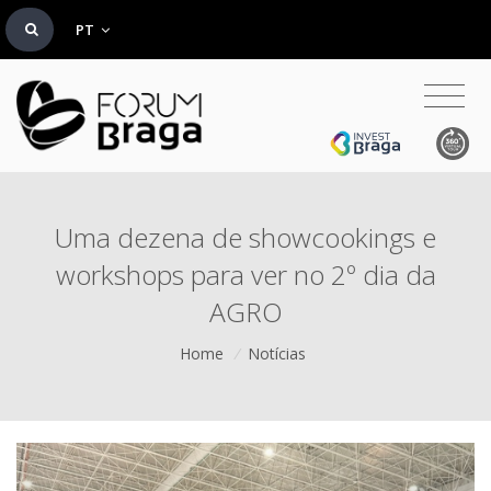
PT
Uma dezena de showcookings e
workshops para ver no 2º dia da
AGRO
Home
/
Notícias