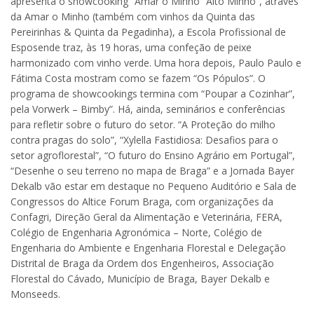
apresenta o showcooking “Amar o Minho “Alto Minho”, através
da Amar o Minho (também com vinhos da Quinta das
Pereirinhas & Quinta da Pegadinha), a Escola Profissional de
Esposende traz, às 19 horas, uma confeção de peixe
harmonizado com vinho verde. Uma hora depois, Paulo Paulo e
Fátima Costa mostram como se fazem “Os Pópulos”. O
programa de showcookings termina com “Poupar a Cozinhar”,
pela Vorwerk – Bimby”. Há, ainda, seminários e conferências
para refletir sobre o futuro do setor. “A Proteção do milho
contra pragas do solo”, “Xylella Fastidiosa: Desafios para o
setor agroflorestal”, “O futuro do Ensino Agrário em Portugal”,
“Desenhe o seu terreno no mapa de Braga” e a Jornada Bayer
Dekalb vão estar em destaque no Pequeno Auditório e Sala de
Congressos do Altice Forum Braga, com organizações da
Confagri, Direção Geral da Alimentação e Veterinária, FERA,
Colégio de Engenharia Agronómica – Norte, Colégio de
Engenharia do Ambiente e Engenharia Florestal e Delegação
Distrital de Braga da Ordem dos Engenheiros, Associação
Florestal do Cávado, Município de Braga, Bayer Dekalb e
Monseeds.