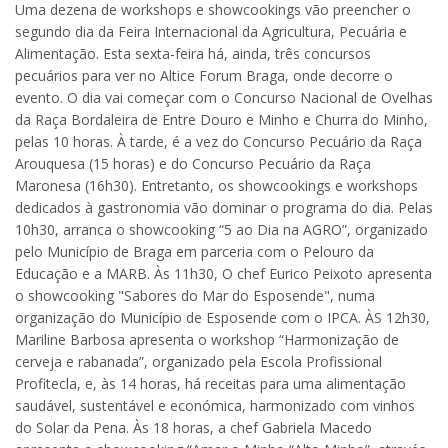
Uma dezena de workshops e showcookings vão preencher o
segundo dia da Feira Internacional da Agricultura, Pecuária e
Alimentação. Esta sexta-feira há, ainda, três concursos
pecuários para ver no Altice Forum Braga, onde decorre o
evento. O dia vai começar com o Concurso Nacional de Ovelhas
da Raça Bordaleira de Entre Douro e Minho e Churra do Minho,
pelas 10 horas. À tarde, é a vez do Concurso Pecuário da Raça
Arouquesa (15 horas) e do Concurso Pecuário da Raça
Maronesa (16h30). Entretanto, os showcookings e workshops
dedicados à gastronomia vão dominar o programa do dia. Pelas
10h30, arranca o showcooking “5 ao Dia na AGRO”, organizado
pelo Município de Braga em parceria com o Pelouro da
Educação e a MARB. Às 11h30, O chef Eurico Peixoto apresenta
o showcooking "Sabores do Mar do Esposende", numa
organização do Município de Esposende com o IPCA. ÀS 12h30,
Mariline Barbosa apresenta o workshop “Harmonização de
cerveja e rabanada”, organizado pela Escola Profissional
Profitecla, e, às 14 horas, há receitas para uma alimentação
saudável, sustentável e económica, harmonizado com vinhos
do Solar da Pena. Às 18 horas, a chef Gabriela Macedo