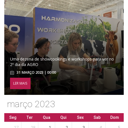
Uma dezena de showcookings e workshops para ver no
2º dia da AGRO
31 MARÇO 2023 | 00:00
LER MAIS
março 2023
Seg
Ter
Qua
Qui
Sex
Sab
Dom
27
28
1
2
3
4
5