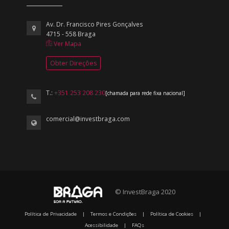
Av. Dr. Francisco Pires Gonçalves
4715 - 558 Braga
Ver Mapa
Obter Direções
T.:
+351 253 208 230
[chamada para rede fixa nacional]
comercial@investbraga.com
© InvestBraga 2020
Política de Privacidade
|
Termos e Condições
|
Política de Cookies
|
Acessibilidade
|
FAQs