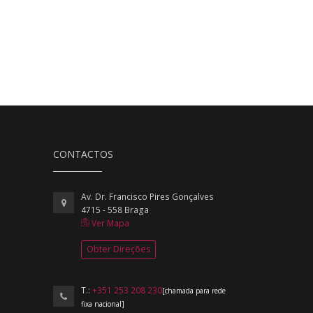
CONTACTOS
Av. Dr. Francisco Pires Gonçalves
4715 - 558 Braga
Ver Mapa
Obter Direções
T.:
+351 253 208 230
[chamada para rede
fixa nacional]