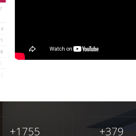
7
14
21
28
5
12
+
1755
+
379