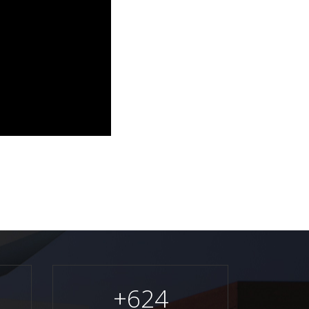
+
624