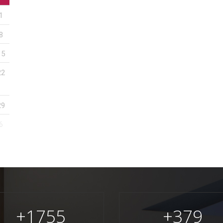
1
8
15
22
29
6
+
1755
+
379