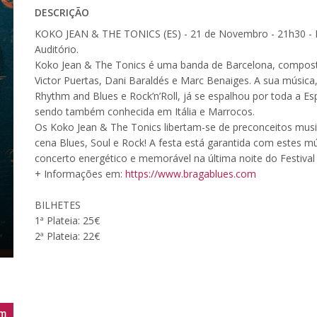
DESCRIÇÃO
KOKO JEAN & THE TONICS (ES) - 21 de Novembro - 21h30 
Auditório.
Koko Jean & The Tonics é uma banda de Barcelona, compost
Victor Puertas, Dani Baraldés e Marc Benaiges. A sua música
Rhythm and Blues e Rock’n’Roll, já se espalhou por toda a E
sendo também conhecida em Itália e Marrocos.
Os Koko Jean & The Tonics libertam-se de preconceitos musi
cena Blues, Soul e Rock! A festa está garantida com estes
concerto energético e memorável na última noite do Festiva
+ Informações em:
https://www.bragablues.com
BILHETES
1ª Plateia: 25€
2ª Plateia: 22€
m