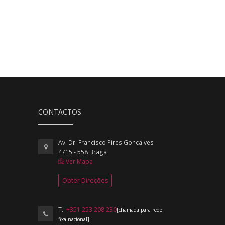
CONTACTOS
Av. Dr. Francisco Pires Gonçalves
4715 - 558 Braga
Ver Mapa
Obter Direções
T.:
+351 253 208 230
[chamada para rede
fixa nacional]