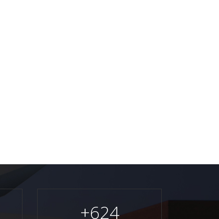
+
624