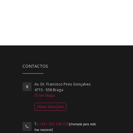
CONTACTOS
Av. Dr. Francisco Pires Gonçalves
4715 - 558 Braga
Ver Mapa
Obter Direções
T.:
+351 253 208 230
[chamada para rede
fixa nacional]