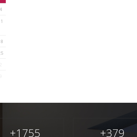
4
11
18
25
2
9
+
1755
+
379