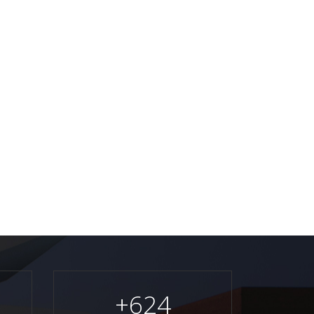
+
624