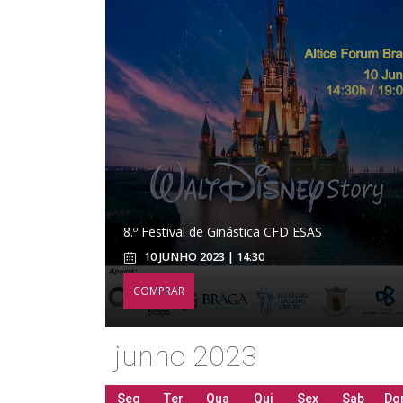
8.º Festival de Ginástica CFD ESAS
10 JUNHO 2023 | 14:30
COMPRAR
junho 2023
Seg
Ter
Qua
Qui
Sex
Sab
Do