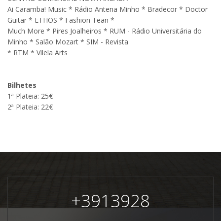
Ai Caramba! Music * Rádio Antena Minho * Bradecor * Doctor
Guitar * ETHOS * Fashion Tean *
Much More * Pires Joalheiros * RUM - Rádio Universitária do
Minho * Salão Mozart * SIM - Revista
* RTM * Vilela Arts
Bilhetes
1ª Plateia: 25€
2ª Plateia: 22€
+
3913928