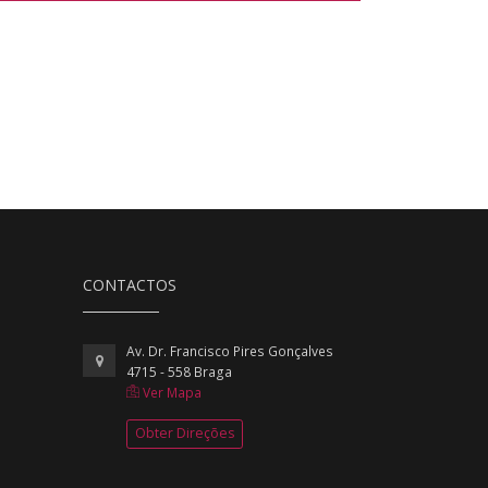
CONTACTOS
Av. Dr. Francisco Pires Gonçalves
4715 - 558 Braga
Ver Mapa
Obter Direções