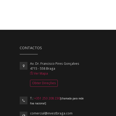
CONTACTOS
Av. Dr. Francisco Pires Gonçalves
4715 - 558 Braga
Ver Mapa
Obter Direções
T.:
+351 253 208 230
[chamada para rede
fixa nacional]
comercial@investbraga.com