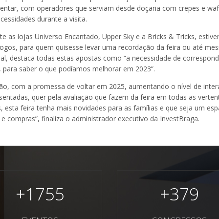
entar, com operadores que serviam desde doçaria com crepes e waffl
essidades durante a visita.
 lojas Universo Encantado, Upper Sky e a Bricks & Tricks, estivera
jogos, para quem quisesse levar uma recordação da feira ou até m
ial, destaca todas estas apostas como “a necessidade de corresponder
s, para saber o que podíamos melhorar em 2023”.
ção, com a promessa de voltar em 2025, aumentando o nível de intera
sentadas, quer pela avaliação que fazem da feira em todas as verten
s, esta feira tenha mais novidades para as famílias e que seja um es
 e compras”, finaliza o administrador executivo da InvestBraga.
+
1755
+
379