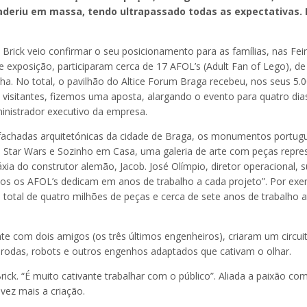
 aderiu em massa, tendo ultrapassado todas as expectativas. F
Brick veio confirmar o seu posicionamento para as famílias, nas Fei
de exposição, participaram cerca de 17 AFOL’s (Adult Fan of Lego), de
a. No total, o pavilhão do Altice Forum Braga recebeu, nos seus 5.
visitantes, fizemos uma aposta, alargando o evento para quatro dias
dministrador executivo da empresa.
s fachadas arquitetónicas da cidade de Braga, os monumentos portu
o Star Wars e Sozinho em Casa, uma galeria de arte com peças repres
xia do construtor alemão, Jacob. José Olímpio, diretor operacional, s
odos os AFOL’s dedicam em anos de trabalho a cada projeto”. Por exe
m total de quatro milhões de peças e cerca de sete anos de trabalho
te com dois amigos (os três últimos engenheiros), criaram um circuit
rodas, robots e outros engenhos adaptados que cativam o olhar.
rick. “É muito cativante trabalhar com o público”. Aliada a paixão co
vez mais a criação.