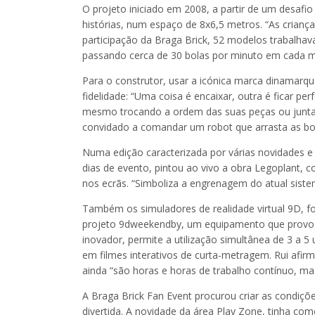
O projeto iniciado em 2008, a partir de um desaf
histórias, num espaço de 8x6,5 metros. “As crian
participação da Braga Brick, 52 modelos trabalha
passando cerca de 30 bolas por minuto em cada mo
Para o construtor, usar a icónica marca dinamarqu
fidelidade: “Uma coisa é encaixar, outra é ficar p
mesmo trocando a ordem das suas peças ou juntan
convidado a comandar um robot que arrasta as bol
Numa edição caracterizada por várias novidades e e
dias de evento, pintou ao vivo a obra Legoplant, 
nos ecrãs. “Simboliza a engrenagem do atual siste
Também os simuladores de realidade virtual 9D, fo
projeto 9dweekendby, um equipamento que provoca 
inovador, permite a utilização simultânea de 3 a 5 u
em filmes interativos de curta-metragem. Rui afirm
ainda “são horas e horas de trabalho contínuo, m
A Braga Brick Fan Event procurou criar as condiç
divertida. A novidade da área Play Zone, tinha com