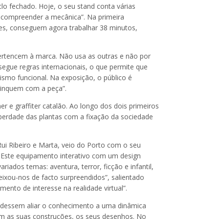
o fechado. Hoje, o seu stand conta várias
m compreender a mecânica”. Na primeira
es, conseguem agora trabalhar 38 minutos,
pertencem à marca. Não usa as outras e não por
 segue regras internacionais, o que permite que
smo funcional. Na exposição, o público é
rinquem com a peça”.
r e graffiter catalão. Ao longo dos dois primeiros
liberdade das plantas com a fixação da sociedade
ui Ribeiro e Marta, veio do Porto com o seu
. Este equipamento interativo com um design
riados temas: aventura, terror, ficção e infantil,
eixou-nos de facto surpreendidos”, salientado
nto de interesse na realidade virtual”.
pudessem aliar o conhecimento a uma dinâmica
ssem as suas construções, os seus desenhos. No