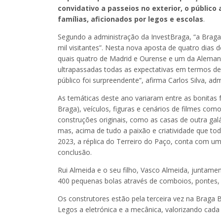
convidativo a passeios no exterior, o público
famílias, aficionados por legos e escolas
.
Segundo a administração da InvestBraga, “a Braga 
mil visitantes”. Nesta nova aposta de quatro dias 
quais quatro de Madrid e Ourense e um da Alemanh
ultrapassadas todas as expectativas em termos de 
público foi surpreendente”, afirma Carlos Silva, a
As temáticas deste ano variaram entre as bonita
Braga), veículos, figuras e cenários de filmes com
construções originais, como as casas de outra galá
mas, acima de tudo a paixão e criatividade que t
2023, a réplica do Terreiro do Paço, conta com u
conclusão.
Rui Almeida e o seu filho, Vasco Almeida, juntamen
400 pequenas bolas através de comboios, pontes, 
Os construtores estão pela terceira vez na Braga B
Legos a eletrónica e a mecânica, valorizando cada 