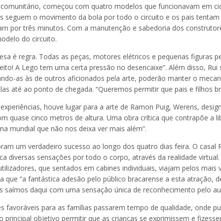
io comunitário, começou com quatro modelos que funcionavam em cicl
ças seguem o movimento da bola por todo o circuito e os pais tenta
vam por três minutos. Com a manutenção e sabedoria dos construtor
delo do circuito.
esa é regra. Todas as peças, motores elétricos e pequenas figuras 
erfeito! A Lego tem uma certa pressão no desencaixe”. Além disso, Rui
do-as às de outros aficionados pela arte, poderão manter o mecani
as até ao ponto de chegada. “Queremos permitir que pais e filhos b
xperiências, houve lugar para a arte de Ramon Puig, Werens, designe
com quase cinco metros de altura. Uma obra crítica que contrapõe a 
ma mundial que não nos deixa ver mais além”.
ram um verdadeiro sucesso ao longo dos quatro dias feira. O casal R
diversas sensações por todo o corpo, através da realidade virtual
tilizadores, que sentados em cabines individuais, viajam pelos mais va
a que “a fantástica adesão pelo público bracarense a esta atração, d
as saímos daqui com uma sensação única de reconhecimento pelo aume
ões favoráveis para as famílias passarem tempo de qualidade, onde 
o principal objetivo permitir que as crianças se exprimissem e fize