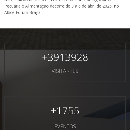
Pecuária e Alimentação decorre de 3 a 6 de abril de 2025, no
Altice Forum Braga.
+
3913928
VISITANTES
+
1755
EVENTOS