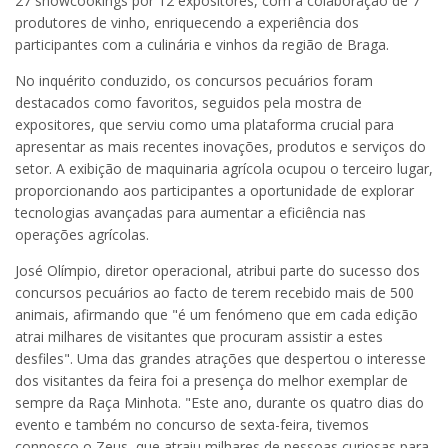
27 showcookings por 12 expositores, com a colaboração de 7
produtores de vinho, enriquecendo a experiência dos
participantes com a culinária e vinhos da região de Braga.
No inquérito conduzido, os concursos pecuários foram
destacados como favoritos, seguidos pela mostra de
expositores, que serviu como uma plataforma crucial para
apresentar as mais recentes inovações, produtos e serviços do
setor. A exibição de maquinaria agrícola ocupou o terceiro lugar,
proporcionando aos participantes a oportunidade de explorar
tecnologias avançadas para aumentar a eficiência nas
operações agrícolas.
José Olímpio, diretor operacional, atribui parte do sucesso dos
concursos pecuários ao facto de terem recebido mais de 500
animais, afirmando que "é um fenómeno que em cada edição
atrai milhares de visitantes que procuram assistir a estes
desfiles". Uma das grandes atrações que despertou o interesse
dos visitantes da feira foi a presença do melhor exemplar de
sempre da Raça Minhota. "Este ano, durante os quatro dias do
evento e também no concurso de sexta-feira, tivemos
connosco o Zeus, que atraiu milhares de pessoas curiosas para