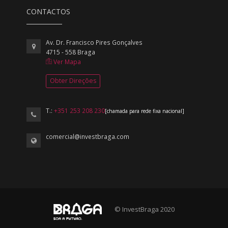
CONTACTOS
Av. Dr. Francisco Pires Gonçalves
4715 - 558 Braga
Ver Mapa
Obter Direções
T.:
+351 253 208 230
[chamada para rede fixa nacional]
comercial@investbraga.com
© InvestBraga 2020