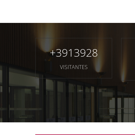
+
3913928
VISITANTES