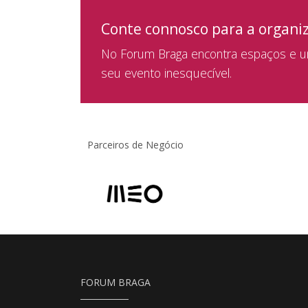
Conte connosco para a organi
No Forum Braga encontra espaços e um
seu evento inesquecível.
Parceiros de Negócio
FORUM BRAGA