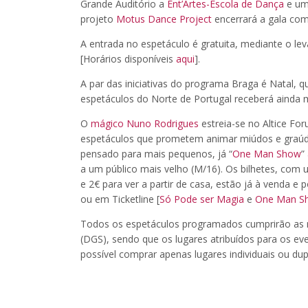
Grande Auditório a
Ent’Artes-Escola de Dança
e um 
projeto
Motus Dance Project
encerrará a gala co
A entrada no espetáculo é gratuita, mediante o le
[Horários disponíveis
aqui
].
A par das iniciativas do programa Braga é Natal, q
espetáculos do Norte de Portugal receberá ainda m
O
mágico Nuno Rodrigues
estreia-se no Altice Fo
espetáculos que prometem animar miúdos e graú
pensado para mais pequenos, já “
One Man Show
”
a um público mais velho (M/16). Os bilhetes, com 
e 2€ para ver a partir de casa, estão já à venda e 
ou em Ticketline [
Só Pode ser Magia
e
One Man S
Todos os espetáculos programados cumprirão as 
(DGS), sendo que os lugares atribuídos para os eve
possível comprar apenas lugares individuais ou dup