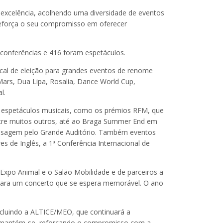
excelência, acolhendo uma diversidade de eventos
reforça o seu compromisso em oferecer
 conferências e 416 foram espetáculos.
ocal de eleição para grandes eventos de renome
Mars, Dua Lipa, Rosalia, Dance World Cup,
l.
e espetáculos musicais, como os prémios RFM, que
tre muitos outros, até ao Braga Summer End em
assagem pelo Grande Auditório. Também eventos
 de Inglês, a 1ª Conferência Internacional de
xpo Animal e o Salão Mobilidade e de parceiros a
ara um concerto que se espera memorável. O ano
ncluindo a ALTICE/MEO, que continuará a
a mantém-se, reforçando o compromisso com a