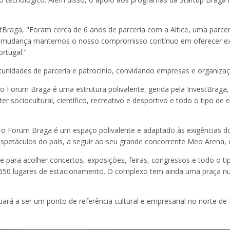
stBraga, "Foram cerca de 6 anos de parceria com a Altice, uma parce
 mudança mantemos o nosso compromisso contínuo em oferecer exper
rtugal."
nidades de parceria e patrocínio, convidando empresas e organizaç
o Forum Braga é uma estrutura polivalente, gerida pela InvestBraga, 
r sociocultural, científico, recreativo e desportivo e todo o tipo de
, o Forum Braga é um espaço polivalente e adaptado às exigências do
espetáculos do país, a seguir ao seu grande concorrente Meo Arena,
 para acolher concertos, exposições, feiras, congressos e todo o t
 650 lugares de estacionamento. O complexo tem ainda uma praça n
á a ser um ponto de referência cultural e empresarial no norte de Po