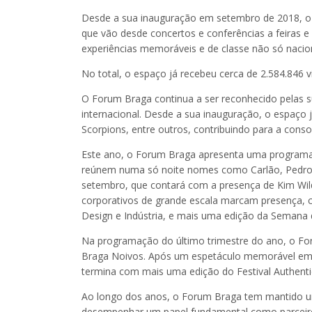
Desde a sua inauguração em setembro de 2018, o 
que vão desde concertos e conferências a feiras 
experiências memoráveis e de classe não só nacion
No total, o espaço já recebeu cerca de 2.584.846 
O Forum Braga continua a ser reconhecido pelas s
internacional. Desde a sua inauguração, o espaço
Scorpions, entre outros, contribuindo para a cons
Este ano, o Forum Braga apresenta uma programaç
reúnem numa só noite nomes como Carlão, Pedro 
setembro, que contará com a presença de Kim Wil
corporativos de grande escala marcam presença, c
Design e Indústria, e mais uma edição da Semana 
Na programação do último trimestre do ano, o For
Braga Noivos. Após um espetáculo memorável em 
termina com mais uma edição do Festival Authenti
Ao longo dos anos, o Forum Braga tem mantido uma
desempenhar um papel fundamental como parceiro