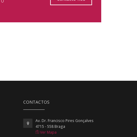
 o
CONTACTOS
Av. Dr. Francisco Pires Gonçalves
4715 - 558 Braga
Ver Mapa