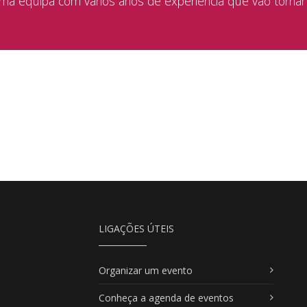
a equipa com vários anos de experiência que vão tornar
LIGAÇÕES ÚTEIS
Organizar um evento
Conheça a agenda de eventos