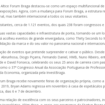
Altice Forum Braga destacou-se como um espaço multifuncional de 
e exposições. Agora, com a mudança para Forum Braga, a estrutura 
al, mas também internacional a todos os seus visitantes.
visitantes, cerca de 1.121 eventos, dos quais 238 foram congressos e
uas vastas capacidades e infraestrutura de ponta, tornando-se um l
 já acolheu eventos de grande envergadura, como Thirty Seconds to 
olidação da marca e do seu valor no panorama nacional e internaciona
ão de eventos que pretende surpreender e cativar o público. Desd
Abrunhosa, Diogo Piçarra, Fernando Daniel, HMB, Nuno Ribeiro, en
de e David Fonseca, celebrando os seus 25 anos de carreira com p
omo o 37º Congresso Anual da Associação Portuguesa de Professores
da Economia, organizada pela InvestBraga.
um Braga recebe novamente feiras de organização própria, como a E
2019, Bryan Adams regressa em novembro à casa de espetáculos p
ca, dias 6 e 7 de dezembro.
 relação de excelência com os seus parceiros e patrocinadores, i
 tecnológico. Além disso, o apoio aos programas da Startup Brag