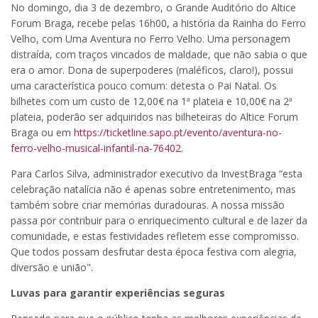
No domingo, dia 3 de dezembro, o Grande Auditório do Altice
Forum Braga, recebe pelas 16h00, a história da Rainha do Ferro
Velho, com Uma Aventura no Ferro Velho. Uma personagem
distraída, com traços vincados de maldade, que não sabia o que
era o amor. Dona de superpoderes (maléficos, claro!), possui
uma característica pouco comum: detesta o Pai Natal. Os
bilhetes com um custo de 12,00€ na 1ª plateia e 10,00€ na 2ª
plateia, poderão ser adquiridos nas bilheteiras do Altice Forum
Braga ou em
https://ticketline.sapo.pt/evento/aventura-no-
ferro-velho-musical-infantil-na-76402
.
Para Carlos Silva, administrador executivo da InvestBraga “esta
celebração natalícia não é apenas sobre entretenimento, mas
também sobre criar memórias duradouras. A nossa missão
passa por contribuir para o enriquecimento cultural e de lazer da
comunidade, e estas festividades refletem esse compromisso.
Que todos possam desfrutar desta época festiva com alegria,
diversão e união".
Luvas para garantir experiências seguras