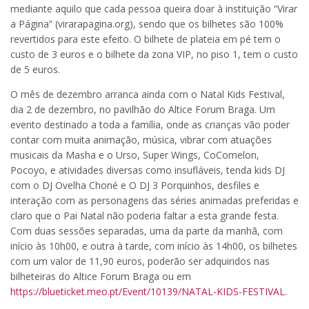
mediante aquilo que cada pessoa queira doar à instituição “Virar
a Página” (virarapagina.org), sendo que os bilhetes são 100%
revertidos para este efeito. O bilhete de plateia em pé tem o
custo de 3 euros e o bilhete da zona VIP, no piso 1, tem o custo
de 5 euros.
O mês de dezembro arranca ainda com o Natal Kids Festival,
dia 2 de dezembro, no pavilhão do Altice Forum Braga. Um
evento destinado a toda a família, onde as crianças vão poder
contar com muita animação, música, vibrar com atuações
musicais da Masha e o Urso, Super Wings, CoComelon,
Pocoyo, e atividades diversas como insufláveis, tenda kids DJ
com o DJ Ovelha Choné e O DJ 3 Porquinhos, desfiles e
interação com as personagens das séries animadas preferidas e
claro que o Pai Natal não poderia faltar a esta grande festa.
Com duas sessões separadas, uma da parte da manhã, com
início às 10h00, e outra à tarde, com início às 14h00, os bilhetes
com um valor de 11,90 euros, poderão ser adquiridos nas
bilheteiras do Altice Forum Braga ou em
https://blueticket.meo.pt/Event/10139/NATAL-KIDS-FESTIVAL
.