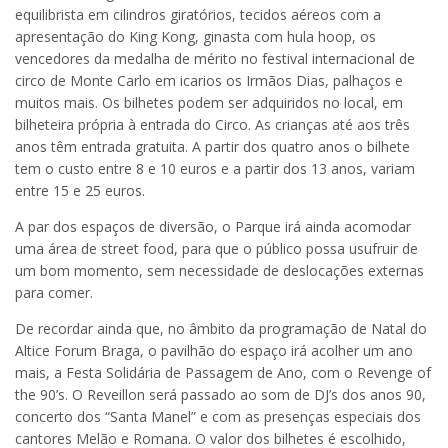
equilibrista em cilindros giratórios, tecidos aéreos com a
apresentação do King Kong, ginasta com hula hoop, os
vencedores da medalha de mérito no festival internacional de
circo de Monte Carlo em icarios os Irmãos Dias, palhaços e
muitos mais. Os bilhetes podem ser adquiridos no local, em
bilheteira própria à entrada do Circo. As crianças até aos três
anos têm entrada gratuita. A partir dos quatro anos o bilhete
tem o custo entre 8 e 10 euros e a partir dos 13 anos, variam
entre 15 e 25 euros.
A par dos espaços de diversão, o Parque irá ainda acomodar
uma área de street food, para que o público possa usufruir de
um bom momento, sem necessidade de deslocações externas
para comer.
De recordar ainda que, no âmbito da programação de Natal do
Altice Forum Braga, o pavilhão do espaço irá acolher um ano
mais, a Festa Solidária de Passagem de Ano, com o Revenge of
the 90’s. O Reveillon será passado ao som de DJ’s dos anos 90,
concerto dos “Santa Manel” e com as presenças especiais dos
cantores Melão e Romana. O valor dos bilhetes é escolhido,