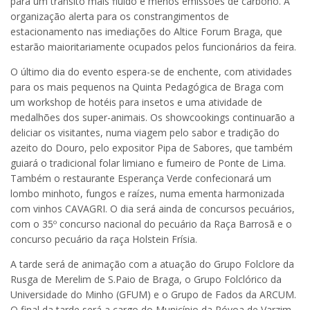
para um trânsito mais fluído e menos emissões de carbono. A
organização alerta para os constrangimentos de
estacionamento nas imediações do Altice Forum Braga, que
estarão maioritariamente ocupados pelos funcionários da feira.
O último dia do evento espera-se de enchente, com atividades
para os mais pequenos na Quinta Pedagógica de Braga com
um workshop de hotéis para insetos e uma atividade de
medalhões dos super-animais. Os showcookings continuarão a
deliciar os visitantes, numa viagem pelo sabor e tradição do
azeito do Douro, pelo expositor Pipa de Sabores, que também
guiará o tradicional folar limiano e fumeiro de Ponte de Lima.
Também o restaurante Esperança Verde confecionará um
lombo minhoto, fungos e raízes, numa ementa harmonizada
com vinhos CAVAGRI. O dia será ainda de concursos pecuários,
com o 35º concurso nacional do pecuário da Raça Barrosã e o
concurso pecuário da raça Holstein Frísia.
A tarde será de animação com a atuação do Grupo Folclore da
Rusga de Merelim de S.Paio de Braga, o Grupo Folclórico da
Universidade do Minho (GFUM) e o Grupo de Fados da ARCUM.
O final da tarde será a cargo do Município da Póvoa de Varzim