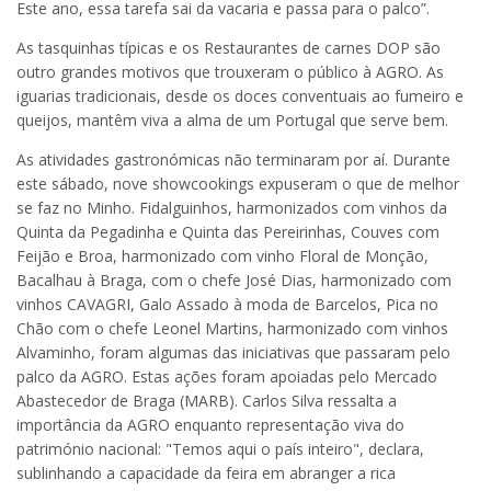
Este ano, essa tarefa sai da vacaria e passa para o palco”.
As tasquinhas típicas e os Restaurantes de carnes DOP são
outro grandes motivos que trouxeram o público à AGRO. As
iguarias tradicionais, desde os doces conventuais ao fumeiro e
queijos, mantêm viva a alma de um Portugal que serve bem.
As atividades gastronómicas não terminaram por aí. Durante
este sábado, nove showcookings expuseram o que de melhor
se faz no Minho. Fidalguinhos, harmonizados com vinhos da
Quinta da Pegadinha e Quinta das Pereirinhas, Couves com
Feijão e Broa, harmonizado com vinho Floral de Monção,
Bacalhau à Braga, com o chefe José Dias, harmonizado com
vinhos CAVAGRI, Galo Assado à moda de Barcelos, Pica no
Chão com o chefe Leonel Martins, harmonizado com vinhos
Alvaminho, foram algumas das iniciativas que passaram pelo
palco da AGRO. Estas ações foram apoiadas pelo Mercado
Abastecedor de Braga (MARB). Carlos Silva ressalta a
importância da AGRO enquanto representação viva do
património nacional: "Temos aqui o país inteiro", declara,
sublinhando a capacidade da feira em abranger a rica