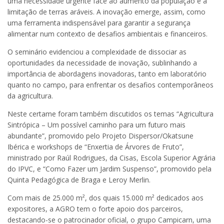
uma necessidade urgente face ao aumento da população e à
limitação de terras aráveis. A inovação emerge, assim, como
uma ferramenta indispensável para garantir a segurança
alimentar num contexto de desafios ambientais e financeiros.
O seminário evidenciou a complexidade de dissociar as
oportunidades da necessidade de inovação, sublinhando a
importância de abordagens inovadoras, tanto em laboratório
quanto no campo, para enfrentar os desafios contemporâneos
da agricultura.
Neste certame foram também discutidos os temas “Agricultura
Sintrópica – Um possível caminho para um futuro mais
abundante”, promovido pelo Projeto Dispersor/Okatsune
Ibérica e workshops de “Enxertia de Árvores de Fruto”,
ministrado por Raúl Rodrigues, da Cisas, Escola Superior Agrária
do IPVC, e “Como Fazer um Jardim Suspenso”, promovido pela
Quinta Pedagógica de Braga e Leroy Merlin.
Com mais de 25.000 m², dos quais 15.000 m² dedicados aos
expositores, a AGRO tem o forte apoio dos parceiros,
destacando-se o patrocinador oficial, o grupo Campicarn, uma