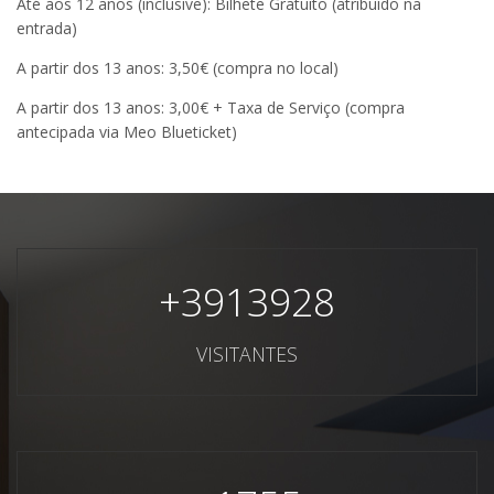
Até aos 12 anos (inclusive): Bilhete Gratuito (atribuído na
entrada)
A partir dos 13 anos: 3,50€ (compra no local)
A partir dos 13 anos: 3,00€ + Taxa de Serviço (compra
antecipada via Meo Blueticket)
+
3913928
VISITANTES