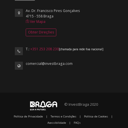
Av. Dr. Francisco Pires Gonçalves
4715 - 558 Braga
Ver Mapa
Obter Direções
T.:
+351 253 208 230
[chamada para rede fixa nacional]
comercial@investbraga.com
© InvestBraga 2020
Política de Privacidade
|
Termos e Condições
|
Política de Cookies
|
Acessibilidade
|
FAQs