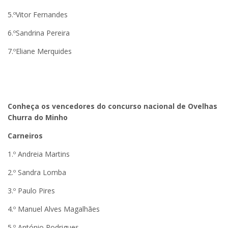
5.ºVitor Fernandes
6.ºSandrina Pereira
7.ºEliane Merquides
Conheça os vencedores do concurso nacional de Ovelhas
Churra do Minho
Carneiros
1.º Andreia Martins
2.º Sandra Lomba
3.º Paulo Pires
4.º Manuel Alves Magalhães
5.º António Rodrigues