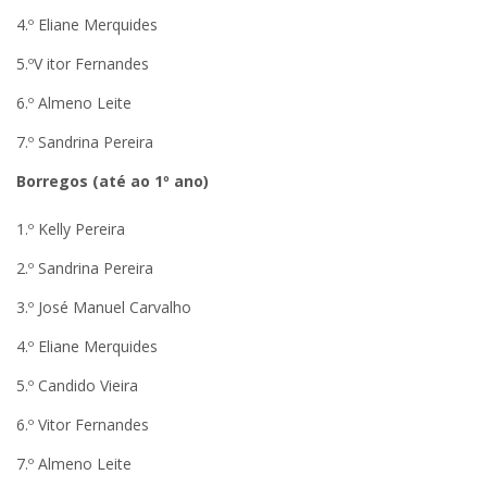
4.º Eliane Merquides
5.ºV itor Fernandes
6.º Almeno Leite
7.º Sandrina Pereira
Borregos (até ao 1º ano)
1.º Kelly Pereira
2.º Sandrina Pereira
3.º José Manuel Carvalho
4.º Eliane Merquides
5.º Candido Vieira
6.º Vitor Fernandes
7.º Almeno Leite