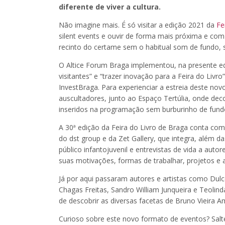
diferente de viver a cultura.
Não imagine mais. É só visitar a edição 2021 da
Fe
silent events e ouvir de forma mais próxima e co
recinto do certame sem o habitual som de fundo, s
O Altice Forum Braga implementou, na presente ed
visitantes” e “trazer inovação para a Feira do Livr
InvestBraga. Para experienciar a estreia deste nov
auscultadores, junto ao Espaço Tertúlia, onde de
inseridos na programação sem burburinho de fund
A 30ª edição da Feira do Livro de Braga conta co
do dst group e da Zet Gallery, que integra, além da
público infantojuvenil e entrevistas de vida a autor
suas motivações, formas de trabalhar, projetos e
Já por aqui passaram autores e artistas como Dulc
Chagas Freitas, Sandro William Junqueira e Teolinda
de descobrir as diversas facetas de Bruno Vieira A
Curioso sobre este novo formato de eventos? Salte