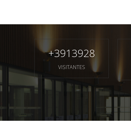
+
3913928
VISITANTES