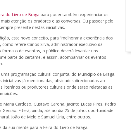
ira do Livro de Braga
para poder também experienciar os
m mais atenção os oradores e as conversas. Ou passear pelo
empre presente nestas iniciativas.
ição, este novo conceito, para “melhorar a experiência dos
o”, como refere Carlos Silva, administrador executivo da
o formato de eventos, o público deverá levantar uns
corre parte do certame, e assim, acompanhar os eventos
o.
m uma programação cultural conjunta, do Município de Braga,
s iniciativas já mencionadas, atividades direcionadas ao
es literários ou produtores culturais onde serão relatadas as
 ambições.
e Maria Cardoso, Gustavo Carona, Jacinto Lucas Pires, Pedro
 Gersão. E terá, ainda, até ao dia 25 de julho, oportunidade
maral, João de Melo e Samuel Úria, entre outros.
 da sua mente para a Feira do Livro de Braga.