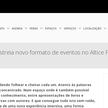
 NÓS
AGENDA
FEIRAS
ESPAÇOS
SERVIÇOS
LOCALIZAÇÃO
estreia novo formato de eventos no Altice
odendo folhear e cheirar cada um. Atento às palavras
e concentrado. Num espaço onde é também possível
conhecimento, entre apresentações de livros e
ersas com autores. E que consegue tudo isto sem ruído,
ta de uma nova experiência imersiva, uma forma