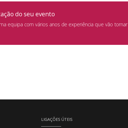
zação do seu evento
a equipa com vários anos de experiência que vão tornar
LIGAÇÕES ÚTEIS