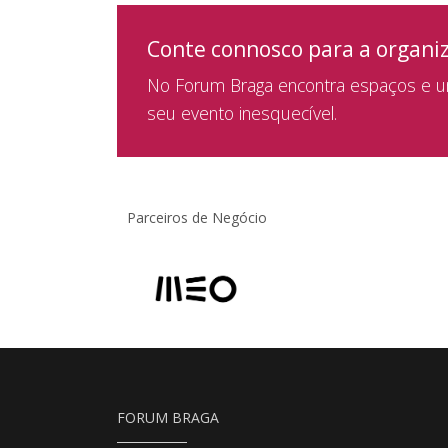
Conte connosco para a organi
No Forum Braga encontra espaços e um
seu evento inesquecível.
Parceiros de Negócio
FORUM BRAGA