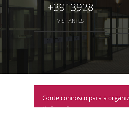
+
3913928
VISITANTES
Conte connosco para a organi
No Forum Braga encontra espaços e um
seu evento inesquecível.