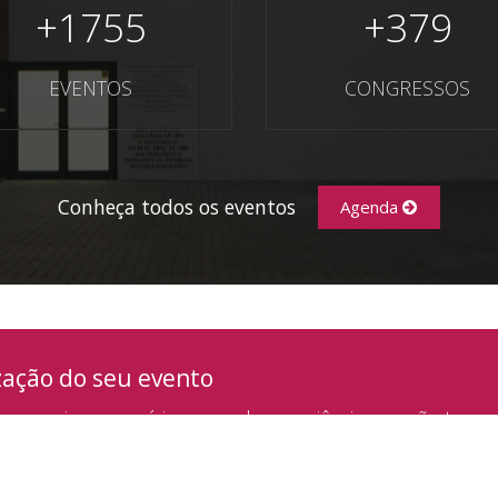
+
1755
+
379
EVENTOS
CONGRESSOS
Conheça todos os eventos
Agenda
zação do seu evento
a equipa com vários anos de experiência que vão tornar