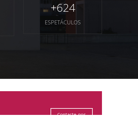
+
624
ESPETÁCULOS
Contacte-nos
 o