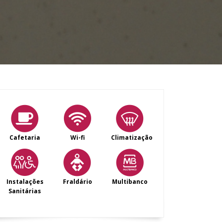
Cafetaria
Wi-fi
Climatização
Instalações
Fraldário
Multibanco
Sanitárias