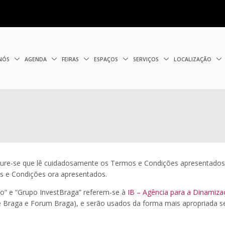
 NÓS
AGENDA
FEIRAS
ESPAÇOS
SERVIÇOS
LOCALIZAÇÃO
gure-se que lê cuidadosamente os Termos e Condições apresentados
os e Condições ora apresentados.
sso” e “Grupo InvestBraga” referem-se à
IB – Agência para a Dinamiz
e Braga e Forum Braga), e serão usados da forma mais apropriada s