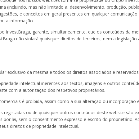
coloque nos nossos websites torna-se propriedade do Grupo InvestB
una (incluindo, mas não limitado a, desenvolvimento, produção, publi
sugestões, e conceitos em geral presentes em qualquer comunicação 
ou a informação.
o InvestBraga, garante, simultaneamente, que os conteúdos da me
Braga não violará quaisquer direitos de terceiros, nem a legislação a
ar exclusivo da mesma e todos os direitos associados e reservados
opriedade intelectual inerentes aos textos, imagens e outros conteúd
ste com a autorização dos respetivos proprietários.
 comerciais é proibida, assim como a sua alteração ou incorporação 
cas registadas ou de quaisquer outros conteúdos deste website são 
das por lei, sem o consentimento expresso e escrito do proprietário. 
eus direitos de propriedade intelectual.