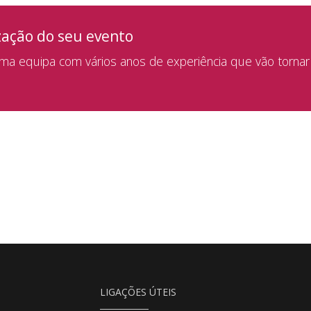
zação do seu evento
a equipa com vários anos de experiência que vão tornar
LIGAÇÕES ÚTEIS