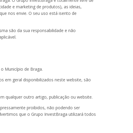
raga. O Grupo InvestBraga é totalmente livre de
cidade e marketing de produtos), as ideias,
que nos envie. O seu uso está isento de
sma são da sua responsabilidade e não
plicável.
 o Município de Braga.
os em geral disponibilizados neste website, são
em qualquer outro artigo, publicação ou website.
expressamente proibidos, não podendo ser
Advertimos que o Grupo InvestBraga utilizará todos