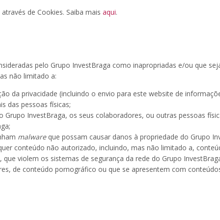
a através de Cookies. Saiba mais
aqui
.
onsideradas pelo Grupo InvestBraga como inapropriadas e/ou que sej
mas não limitado a:
ção da privacidade (incluindo o envio para este website de informa
is das pessoas físicas;
 o Grupo InvestBraga, os seus colaboradores, ou outras pessoas físic
aga;
tenham
malware
que possam causar danos à propriedade do Grupo Inve
alquer conteúdo não autorizado, incluindo, mas não limitado a, con
a, que violem os sistemas de segurança da rede do Grupo InvestBrag
res, de conteúdo pornográfico ou que se apresentem com conteúdos s