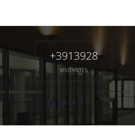
+
3913928
VISITANTES