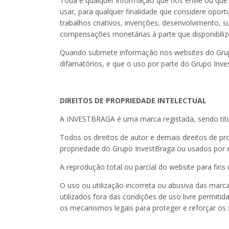
Toda e qualquer informação que nos envie ou que 
usar, para qualquer finalidade que considere oport
trabalhos criativos, invenções, desenvolvimento, 
compensações monetárias à parte que disponibiliz
Quando submete informação nos websites do Grup
difamatórios, e que o uso por parte do Grupo Invest
DIREITOS DE PROPRIEDADE INTELECTUAL
A INVESTBRAGA é uma marca registada, sendo titul
Todos os direitos de autor e demais direitos de pr
propriedade do Grupo InvestBraga ou usados por e
A reprodução total ou parcial do website para fins
O uso ou utilização incorreta ou abusiva das mar
utilizados fora das condições de uso livre permiti
os mecanismos legais para proteger e reforçar os s