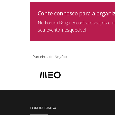
Conte connosco para a organi
No Forum Braga encontra espaços e um
seu evento inesquecível.
Parceiros de Negócio
FORUM BRAGA