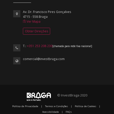
Av. Dr. Francisco Pires Gonçalves
4715 - 558 Braga
Ver Mapa
Obter Direções
T.:
+351 253 208 230
[chamada para rede fixa nacional]
comercial@investbraga.com
© InvestBraga 2020
Política de Privacidade
|
Termos e Condições
|
Política de Cookies
|
Acessibilidade
|
FAQs