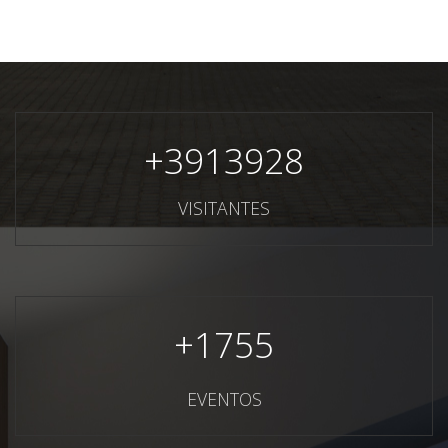
+
3913928
VISITANTES
+
1755
EVENTOS