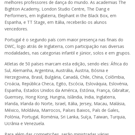
melhores professores de dança do mundo. As academias The
Bighton Academy, London Studio Centre, The Dang e
Performers, em Inglaterra, Elephant in the Black Box, em
Espanha, e TT Stage, em Itália, receberão os alunos
vencedores.
Portugal é o segundo país com maior presença nas finais do
DWC, logo atrás de Inglaterra, com participação nas diversas
modalidades, nas categorias infantil e júnior, solos e em grupos.
Atletas de 50 países marcam esta edição, sendo eles: África do
Sul, Alemanha, Argentina, Austrália, Áustria, Bósnia e
Herzegovina, Brasil, Bulgária, Canadá, Chile, China, Colômbia,
Croácia, República Checa, Egito, Escócia, Eslováquia, Eslovénia,
Espanha, Estados Unidos da América, Estónia, França, Gibraltar,
Guernsey, Hong Kong, Hungria, Islândia, India, Inglaterra,
Irlanda, Irlanda do Norte, Israel, Itália, Jersey, Macau, Malásia,
México, Moldávia, Marrocos, Países Baixos, País de Gales,
Polónia, Portugal, Roménia, Sri Lanka, Suíça, Taiwan, Turquia,
Ucrânia e Venezuela.
Para além das competições, serão ministradas várias