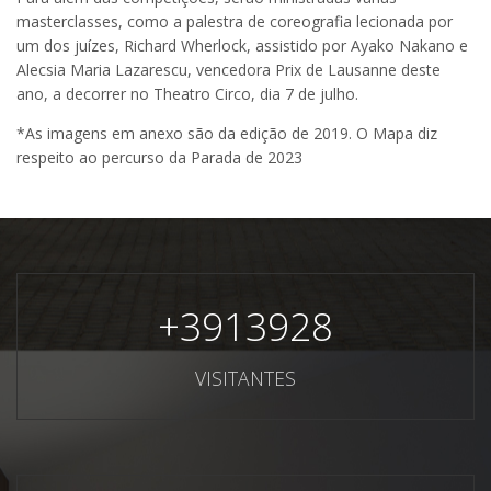
masterclasses, como a palestra de coreografia lecionada por
um dos juízes, Richard Wherlock, assistido por Ayako Nakano e
Alecsia Maria Lazarescu, vencedora Prix de Lausanne deste
ano, a decorrer no Theatro Circo, dia 7 de julho.
*As imagens em anexo são da edição de 2019. O Mapa diz
respeito ao percurso da Parada de 2023
+
3913928
VISITANTES